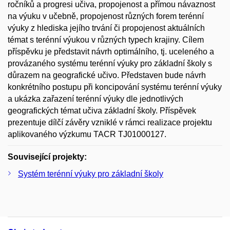
ročníků a progresi učiva, propojenost a přímou návaznost
na výuku v učebně, propojenost různých forem terénní
výuky z hlediska jejího trvání či propojenost aktuálních
témat s terénní výukou v různých typech krajiny. Cílem
příspěvku je představit návrh optimálního, tj. uceleného a
provázaného systému terénní výuky pro základní školy s
důrazem na geografické učivo. Představen bude návrh
konkrétního postupu při koncipování systému terénní výuky
a ukázka zařazení terénní výuky dle jednotlivých
geografických témat učiva základní školy. Příspěvek
prezentuje dílčí závěry vzniklé v rámci realizace projektu
aplikovaného výzkumu TACR TJ01000127.
Související projekty:
Systém terénní výuky pro základní školy