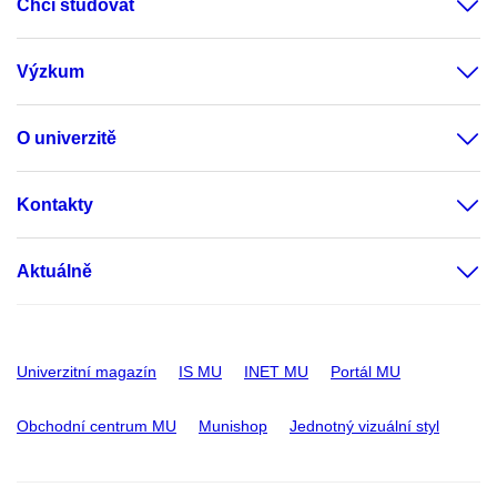
Chci studovat
Výzkum
O univerzitě
Kontakty
Aktuálně
Univerzitní magazín
IS MU
INET MU
Portál MU
Obchodní centrum MU
Munishop
Jednotný vizuální styl