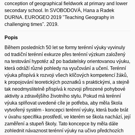
conception of geographical fieldwork at primary and lower
secondary school. In SVOBODOVÁ, Hana a Radek
DURNA. EUROGEO 2019 "Teaching Geography in
challenging times". 2019.
Popis
Během posledních 50 let se formy terénní výuky vyvinuly
od tradiční terénní exkurze přes terénní výzkum založený
na testování hypotéz až po badatelsky orientovanou výuku,
která odráží různé pohledy na vyučování a učení. Terénní
výuka přispívá k rozvoji všech klíčových kompetencí žáků,
k propojování teoretických poznatků s praktickými, a stejně
tak neodmyslitelně přispívá k rozvoji přirozené pohybové
aktivity a zdravějšího životního stylu. Pokud má terénní
výuka splňovat uvedené cíle je potřeba, aby měla škola
vytvořený systém - koncepci terénní výuky, která bude brát
v úvahu specifika prostředí, ve kterém se škola nachází, její
zaměření a stupeň školy. Tato koncepce by měla dále
zohlednit návaznost terénní výuky na učivo předchozích