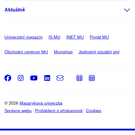
Aktuálně
Univerzitní magazín
IS MU
INET MU
Portál MU
Obchodní centrum MU
Munishop
Jednotný vizuální styl
Facebook
Instagram
Youtube
LinkedIn
e-
Přidat
Přidat
Email
mail
do
do
kalendáře
kalendáře
© 2026
Masarykova univerzita
Správce webu
Prohlášení o přístupnosti
Cookies