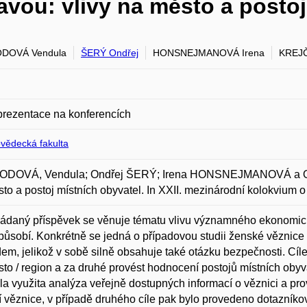
avou: vlivy na město a postoj
DOVÁ Vendula
ŠERÝ Ondřej
HONSNEJMANOVÁ Irena
KREJČ
prezentace na konferencích
ovědecká fakulta
DOVÁ, Vendula; Ondřej ŠERÝ; Irena HONSNEJMANOVÁ a Ondř
to a postoj místních obyvatel. In XXII. mezinárodní kolokvium 
ádaný příspěvek se věnuje tématu vlivu významného ekonomické
ůsobí. Konkrétně se jedná o případovou studii ženské věznice 
dem, jelikož v sobě silně obsahuje také otázku bezpečnosti. Cíle
to / region a za druhé provést hodnocení postojů místních obyva
yla využita analýza veřejně dostupných informací o věznici a 
 věznice, v případě druhého cíle pak bylo provedeno dotazníkové