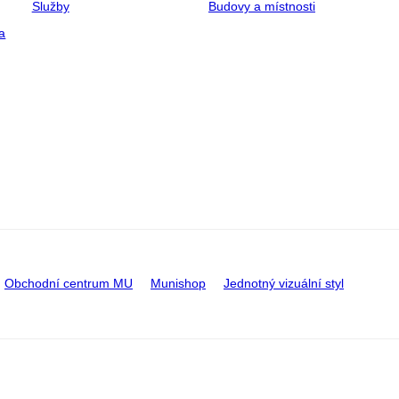
Služby
Budovy a místnosti
a
Obchodní centrum MU
Munishop
Jednotný vizuální styl