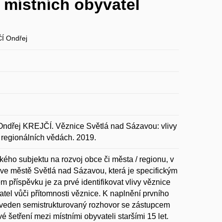
 místních obyvatel
Í Ondřej
ej KREJČÍ. Věznice Světlá nad Sázavou: vlivy
o regionálních vědách. 2019.
ho subjektu na rozvoj obce či města / regionu, v
ve městě Světlá nad Sázavou, která je specifickým
m příspěvku je za prvé identifikovat vlivy věznice
tel vůči přítomnosti věznice. K naplnění prvního
proveden semistrukturovaný rozhovor se zástupcem
 šetření mezi místními obyvateli staršími 15 let.