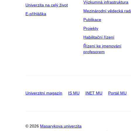
Výzkumná infrastruktura
Univerzita na celý život
Mezinárodní vědecká rad
E-přihláška
Publikace
Projekty
Habilitační řízení
Řízení ke jmenování
profesorem
Univerzitní magazín
IS MU
INET MU
Portál MU
© 2026
Masarykova univerzita