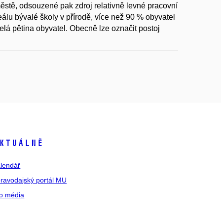
stě, odsouzené pak zdroj relativně levné pracovní
reálu bývalé školy v přírodě, více než 90 % obyvatel
elá pětina obyvatel. Obecně lze označit postoj
ktuálně
lendář
ravodajský portál MU
o média