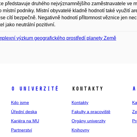
e představuje druhého nejvýznamnějšího zaměstnavatele ve mě
ro místní podniky. Místní obyvatelé kladně hodnotí také využití a
se cítí bezpečně. Negativně hodnotí přítomnost věznice jen nec
el jako neutrální pozitivní.
plexní výzkum geografického prostředí planety Země
O univerzitě
Kontakty
A
Kdo jsme
Kontakty
Ka
Úřední deska
Fakulty a pracoviště
Zp
Kariéra na MU
Orgány univerzity
Pr
Partnerství
Knihovny