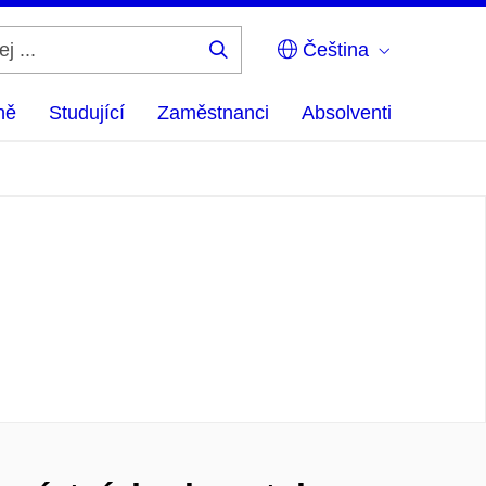
Čeština
Hledej
...
ně
Studující
Zaměstnanci
Absolventi