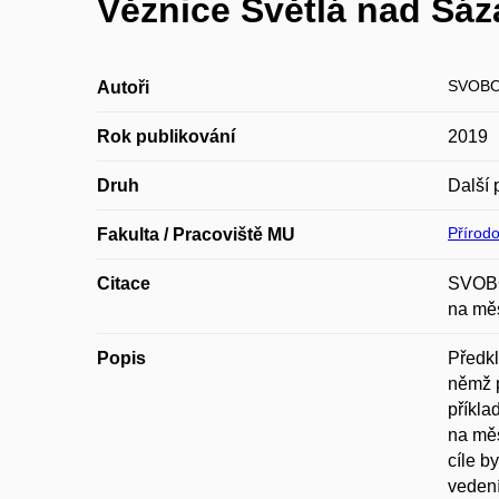
Věznice Světlá nad Sáz
SVOBO
Autoři
Rok publikování
2019
Druh
Další 
Přírod
Fakulta / Pracoviště MU
Citace
SVOBO
na měs
Popis
Předkl
němž p
příkla
na měs
cíle b
vedení