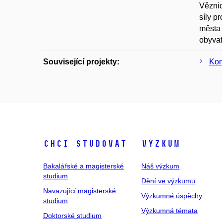
Věznic
síly p
města 
obyvat
Související projekty:
Kom
Chci studovat
Výzkum
Bakalářské a magisterské
Náš výzkum
studium
Dění ve výzkumu
Navazující magisterské
Výzkumné úspěchy
studium
Výzkumná témata
Doktorské studium