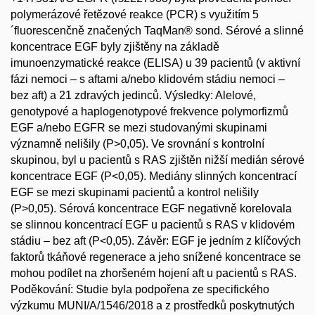
polymerázové řetězové reakce (PCR) s využitím 5
´fluorescenčně značených TaqMan® sond. Sérové a slinné
koncentrace EGF byly zjištěny na základě
imunoenzymatické reakce (ELISA) u 39 pacientů (v aktivní
fázi nemoci – s aftami a/nebo klidovém stádiu nemoci –
bez aft) a 21 zdravých jedinců. Výsledky: Alelové,
genotypové a haplogenotypové frekvence polymorfizmů
EGF a/nebo EGFR se mezi studovanými skupinami
významně nelišily (P>0,05). Ve srovnání s kontrolní
skupinou, byl u pacientů s RAS zjištěn nižší medián sérové
koncentrace EGF (P<0,05). Mediány slinných koncentrací
EGF se mezi skupinami pacientů a kontrol nelišily
(P>0,05). Sérová koncentrace EGF negativně korelovala
se slinnou koncentrací EGF u pacientů s RAS v klidovém
stádiu – bez aft (P<0,05). Závěr: EGF je jedním z klíčových
faktorů tkáňové regenerace a jeho snížené koncentrace se
mohou podílet na zhoršeném hojení aft u pacientů s RAS.
Poděkování: Studie byla podpořena ze specifického
výzkumu MUNI/A/1546/2018 a z prostředků poskytnutých