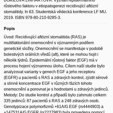
BOŘILOVÁ LINHARTOVÁ. Význam epidermálního
růstového faktoru v etiopatogenezi recidivující aftózní
stomatitidy. In 63. Studentská vědecká konference LF MU.
2019. ISBN 978-80-210-9285-3.
Popis
Úvod: Recidivující aftózní stomatitida (RAS) je
multifaktoriální onemocnění s významným podílem
genetické složky. Onemocnění se manifestuje v podobě
bolestivých orálních vředů (aft), které se mohou hojit i
několik týdnů. Epidermální růstový faktor (EGF) má v
procesu hojení významnou úlohu. Cílem naší studie bylo
analyzovat varianty v genech EGF a jeho receptoru
(EGFR) u pacientů s RAS a zdravých kontrol, zjistit sérové
a slinné koncentrace EGF v různých fázích tohoto
onemocnění a porovnat je s hodnotami u zdravých jedinců.
Metody: Do studie kontrol a případů bylo zahrnuto celkem
335 jedinců: 87 pacientů s RAS a 248 zdravých osob.
Genotypizace polymorfizmů +61A/G EGF (rs4444903) a
+147531A/G EGFR (rs2227983) byla provedena pomocí