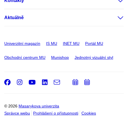
Kontakty
Aktuálně
Univerzitní magazín
IS MU
INET MU
Portál MU
Obchodní centrum MU
Munishop
Jednotný vizuální styl
Facebook
Instagram
Youtube
LinkedIn
e-
Přidat
Přidat
Email
mail
do
do
kalendáře
kalendáře
© 2026
Masarykova univerzita
Správce webu
Prohlášení o přístupnosti
Cookies