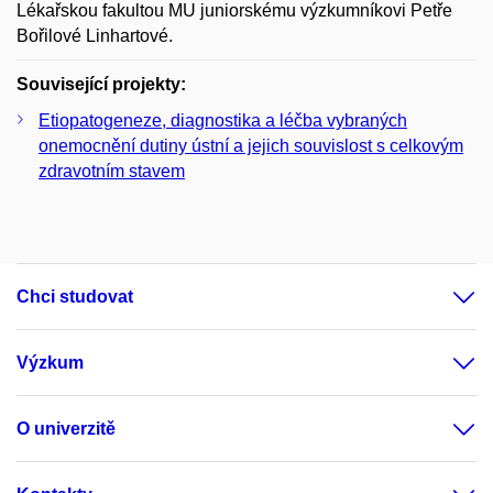
Lékařskou fakultou MU juniorskému výzkumníkovi Petře
Bořilové Linhartové.
Související projekty:
Etiopatogeneze, diagnostika a léčba vybraných
onemocnění dutiny ústní a jejich souvislost s celkovým
zdravotním stavem
Chci studovat
Výzkum
O univerzitě