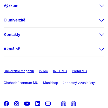
Výzkum
O univerzitě
Kontakty
Aktuálně
Univerzitní magazín
IS MU
INET MU
Portál MU
Obchodní centrum MU
Munishop
Jednotný vizuální styl
Facebook
Instagram
Youtube
LinkedIn
e-
Přidat
Přidat
Email