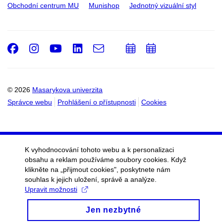
Obchodní centrum MU
Munishop
Jednotný vizuální styl
Facebook
Instagram
Youtube
LinkedIn
e-
Přidat
Přidat
Email
mail
do
do
kalendáře
kalendáře
© 2026
Masarykova univerzita
Správce webu
Prohlášení o přístupnosti
Cookies
K vyhodnocování tohoto webu a k personalizaci
obsahu a reklam používáme soubory cookies. Když
klikněte na „přijmout cookies", poskytnete nám
souhlas k jejich uložení, správě a analýze.
Upravit možnosti
Jen nezbytné