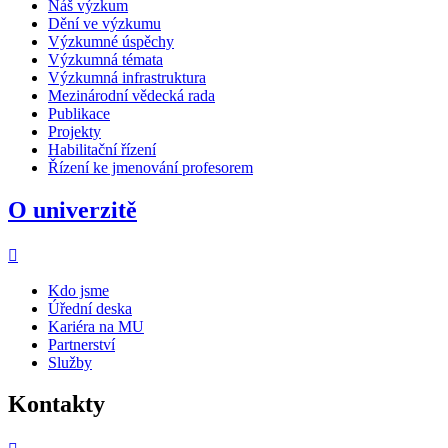
Náš výzkum
Dění ve výzkumu
Výzkumné úspěchy
Výzkumná témata
Výzkumná infrastruktura
Mezinárodní vědecká rada
Publikace
Projekty
Habilitační řízení
Řízení ke jmenování profesorem
O univerzitě
Kdo jsme
Úřední deska
Kariéra na MU
Partnerství
Služby
Kontakty