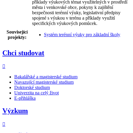
příklady výukových témat využitelných v prostředí
města i venkovské obce, pokyny k zajištění
bezpečnosti terénní výuky, legislativní předpisy
spojené s výukou v terénu a příklady využití
specifických výukových pomůcek.
Související
Systém terénní výuky pro základní školy
projekty:
Chci studovat
Bakalářské a magisterské studium
Navazující magisterské studium
Doktorské studium
Univerzita na celý život
E-přihláška
Výzkum