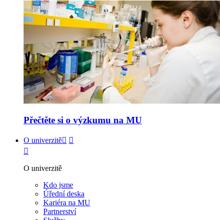
Přečtěte si o výzkumu na MU
O univerzitě
O univerzitě
Kdo jsme
Úřední deska
Kariéra na MU
Partnerství