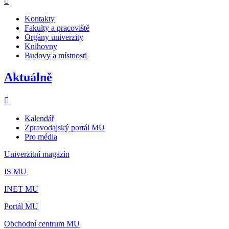
Kontakty
Fakulty a pracoviště
Orgány univerzity
Knihovny
Budovy a místnosti
Aktuálně
Kalendář
Zpravodajský portál MU
Pro média
Univerzitní magazín
IS MU
INET MU
Portál MU
Obchodní centrum MU