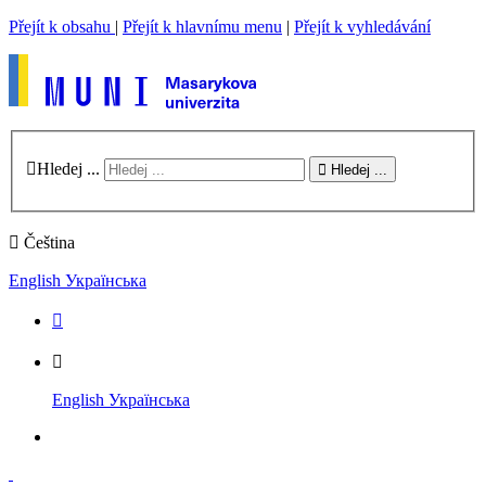
Přejít k obsahu
|
Přejít k hlavnímu menu
|
Přejít k vyhledávání
Hledej ...
Hledej ...
Čeština
English
Українська
English
Українська