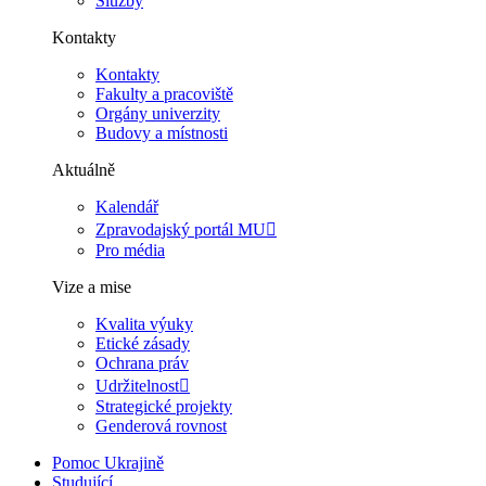
Služby
Kontakty
Kontakty
Fakulty a pracoviště
Orgány univerzity
Budovy a místnosti
Aktuálně
Kalendář
Zpravodajský portál MU
Pro média
Vize a mise
Kvalita výuky
Etické zásady
Ochrana práv
Udržitelnost
Strategické projekty
Genderová rovnost
Pomoc Ukrajině
Studující