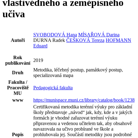
vlastivědného a zeměpisného
učiva
SVOBODOVÁ Hana
MÍSAŘOVÁ Darina
Autoři
DURNA Radek
ČEŠKOVÁ Tereza
HOFMANN
Eduard
Rok
2019
publikování
Metodika, léčebný postup, památkový postup,
Druh
specializovaná mapa
Fakulta /
Pracoviště
Pedagogická fakulta
MU
www
https://munispace.muni.cz/library/catalog/book/1238
Certifikovaná metodika terénní výuky pro základní
školy představuje „návod“ jak, kdy, kde a v jakých
formách je vhodné zařazovat terénní výuku
připravenou a vedenou učitelem tak, aby obsahově
navazovala na učivo probírané ve škole a
Popis
prohlubovala jej. Součástí metodiky jsou podrobné