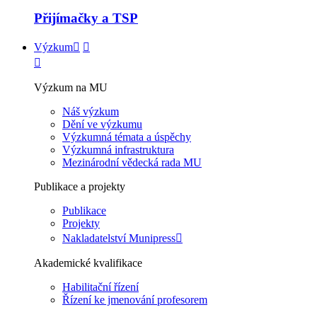
Přijímačky a TSP
Výzkum
Výzkum na MU
Náš výzkum
Dění ve výzkumu
Výzkumná témata a úspěchy
Výzkumná infrastruktura
Mezinárodní vědecká rada MU
Publikace a projekty
Publikace
Projekty
Nakladatelství Munipress
Akademické kvalifikace
Habilitační řízení
Řízení ke jmenování profesorem