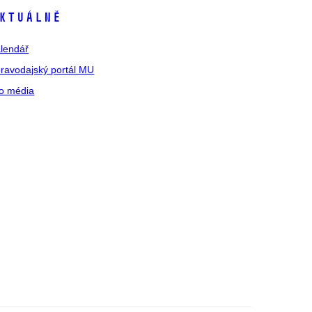
ktuálně
lendář
ravodajský portál MU
o média