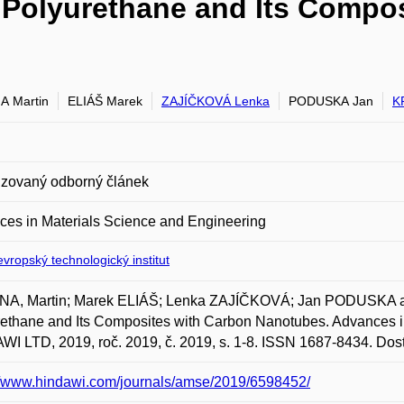
f Polyurethane and Its Compo
A Martin
ELIÁŠ Marek
ZAJÍČKOVÁ Lenka
PODUSKA Jan
K
zovaný odborný článek
es in Materials Science and Engineering
vropský technologický institut
A, Martin; Marek ELIÁŠ; Lenka ZAJÍČKOVÁ; Jan PODUSKA a 
rethane and Its Composites with Carbon Nanotubes. Advances 
I LTD, 2019, roč. 2019, č. 2019, s. 1-8. ISSN 1687-8434. Dost
//www.hindawi.com/journals/amse/2019/6598452/