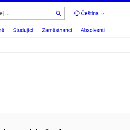
Čeština
Hledej
...
ně
Studující
Zaměstnanci
Absolventi