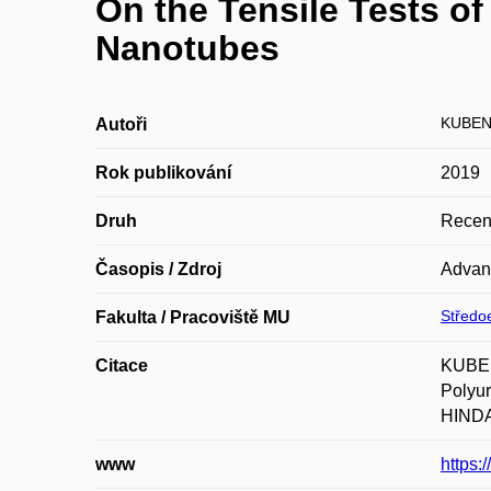
On the Tensile Tests o
Nanotubes
KUBEN
Autoři
Rok publikování
2019
Druh
Recen
Časopis / Zdroj
Advanc
Středoe
Fakulta / Pracoviště MU
Citace
KUBEN
Polyu
HINDAW
www
https: