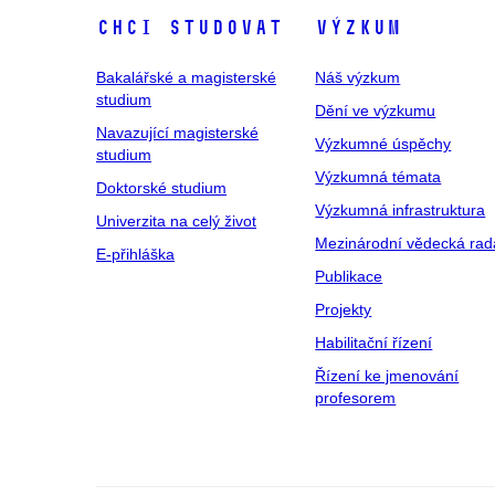
Chci studovat
Výzkum
Bakalářské a magisterské
Náš výzkum
studium
Dění ve výzkumu
Navazující magisterské
Výzkumné úspěchy
studium
Výzkumná témata
Doktorské studium
Výzkumná infrastruktura
Univerzita na celý život
Mezinárodní vědecká rad
E-přihláška
Publikace
Projekty
Habilitační řízení
Řízení ke jmenování
profesorem