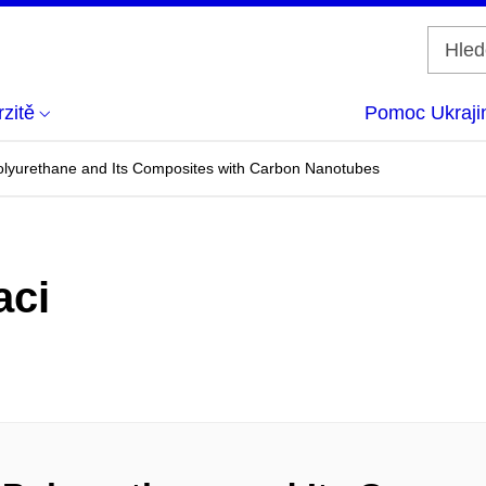
zitě
Pomoc Ukraji
Polyurethane and Its Composites with Carbon Nanotubes
aci