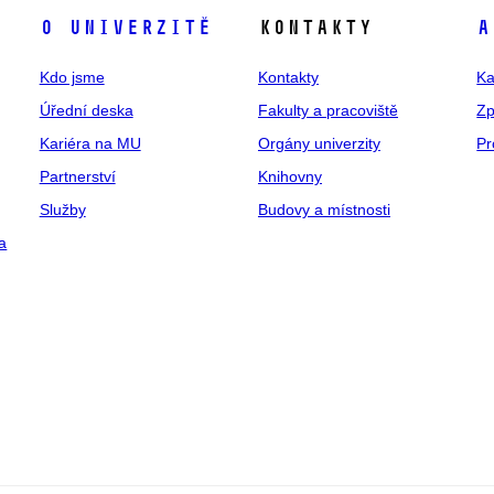
O univerzitě
Kontakty
A
Kdo jsme
Kontakty
Ka
Úřední deska
Fakulty a pracoviště
Zp
Kariéra na MU
Orgány univerzity
Pr
Partnerství
Knihovny
Služby
Budovy a místnosti
a