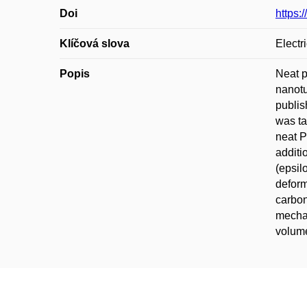
Doi
https:
Klíčová slova
Electr
Popis
Neat p
nanotu
publis
was ta
neat P
additi
(epsil
deform
carbon
mechan
volume