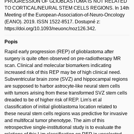
PROGRESSION OF GLIOBLASTOMA IS NOT RELATED
TO CORTICAL/NEURAL STEM CELLS REGIONS. In 14th
Meeting of the European-Association-of-Neuro-Oncology
(EANO). 2019. ISSN 1522-8517. Dostupné z:
https://doi.org/10.1093/neuonc/noz126.342.
Popis
Rapid early progression (REP) of glioblastoma after
surgery is quite often observed on pre-radiotherapy MR
scan. Clinical and molecular biomarkers indicating
increased risk of this REP may be of high clinical need.
Subventricular brain zone (SVZ) and hippocampal regions
are supposed to harbor astrocyte-like neural stem cells
with tumors arising from these transformed SVZ stem cells
dreaded to be of higher risk of REP. Lim's et al
classification of initial glioblastoma location related to
these neural stem cells regions was predictive for invasive
and multifocal tumor phenotype. The aim of this
retrospective single-institutional study is to evaluate the