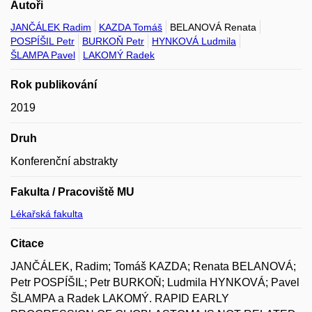
Autoři
JANČÁLEK Radim
KAZDA Tomáš
BELANOVÁ Renata
POSPÍŠIL Petr
BURKOŇ Petr
HYNKOVÁ Ludmila
ŠLAMPA Pavel
LAKOMÝ Radek
Rok publikování
2019
Druh
Konferenční abstrakty
Fakulta / Pracoviště MU
Lékařská fakulta
Citace
JANČÁLEK, Radim; Tomáš KAZDA; Renata BELANOVÁ;
Petr POSPÍŠIL; Petr BURKOŇ; Ludmila HYNKOVÁ; Pavel
ŠLAMPA a Radek LAKOMÝ. RAPID EARLY