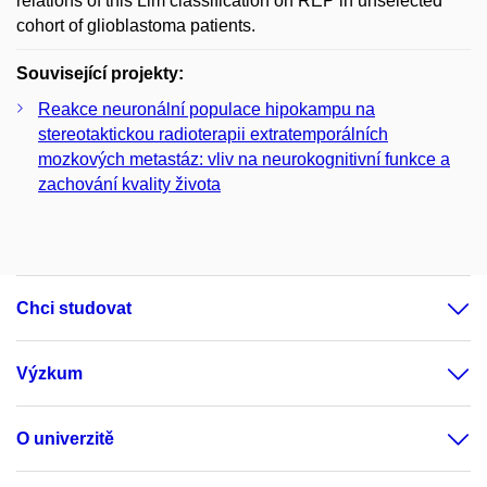
relations of this Lim classification on REP in unselected
cohort of glioblastoma patients.
Související projekty:
Reakce neuronální populace hipokampu na
stereotaktickou radioterapii extratemporálních
mozkových metastáz: vliv na neurokognitivní funkce a
zachování kvality života
Chci studovat
Výzkum
O univerzitě