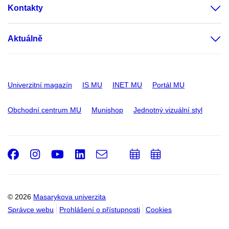
Kontakty
Aktuálně
Univerzitní magazín
IS MU
INET MU
Portál MU
Obchodní centrum MU
Munishop
Jednotný vizuální styl
Facebook
Instagram
Youtube
LinkedIn
e-
Přidat
Přidat
Email
mail
do
do
kalendáře
kalendáře
© 2026
Masarykova univerzita
Správce webu
Prohlášení o přístupnosti
Cookies