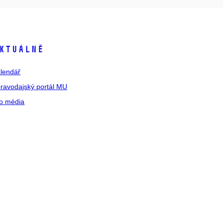
ktuálně
lendář
ravodajský portál MU
o média