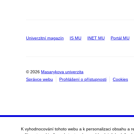
Univerzitní magazín
IS MU
INET MU
Portál MU
© 2026
Masarykova univerzita
Správce webu
Prohlášení o přístupnosti
Cookies
K vyhodnocování tohoto webu a k personalizaci obsahu a r