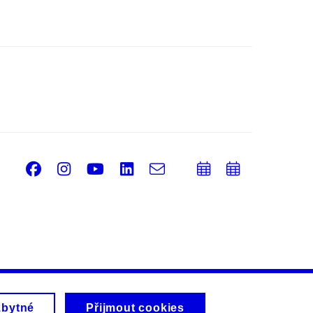
Facebook
Instagram
Youtube
LinkedIn
e-
Přidat
Přidat
Email
mail
do
do
kalendáře
kalendá
zbytné
Přijmout cookies