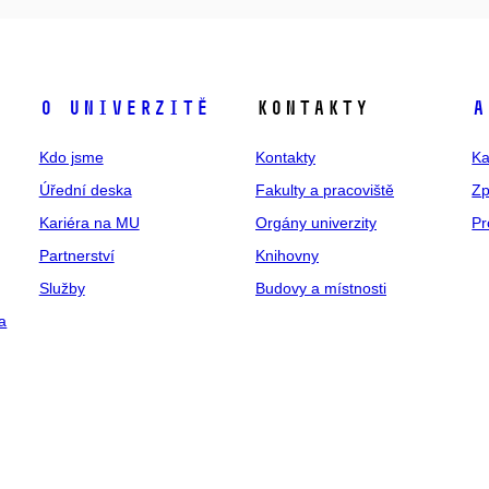
O univerzitě
Kontakty
A
Kdo jsme
Kontakty
Ka
Úřední deska
Fakulty a pracoviště
Zp
Kariéra na MU
Orgány univerzity
Pr
Partnerství
Knihovny
Služby
Budovy a místnosti
a