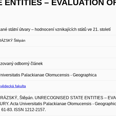
 ENTITIES – EVALUATION O
né státní útvary – hodnocení vznikajících států ve 21. století
ÁZSKÝ Štěpán
zovaný odborný článek
niversitatis Palackianae Olomucensis - Geographica
ovědecká fakulta
RÁZSKÝ, Štěpán. UNRECOGNISED STATE ENTITIES – EVA
Y. Acta Universitatis Palackianae Olomucensis - Geographica.
. 61-83. ISSN 1212-2157.