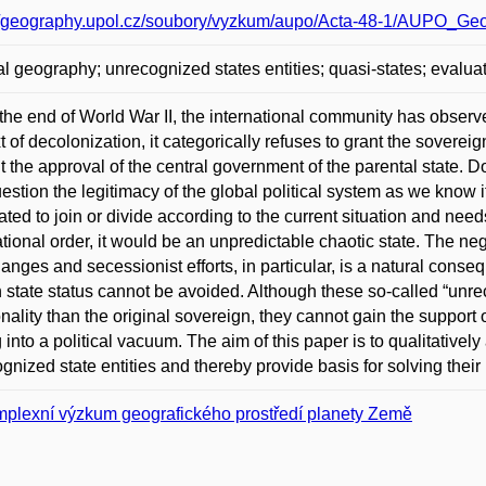
://geography.upol.cz/soubory/vyzkum/aupo/Acta-48-1/AUPO_Ge
cal geography; unrecognized states entities; quasi-states; evaluat
the end of World War II, the international community has observed 
t of decolonization, it categorically refuses to grant the soverei
t the approval of the central government of the parental state. Doub
uestion the legitimacy of the global political system as we know it
ated to join or divide according to the current situation and need
ational order, it would be an unpredictable chaotic state. The ne
anges and secessionist efforts, in particular, is a natural conse
n state status cannot be avoided. Although these so-called “unre
onality than the original sovereign, they cannot gain the support
g into a political vacuum. The aim of this paper is to qualitativel
gnized state entities and thereby provide basis for solving their
plexní výzkum geografického prostředí planety Země