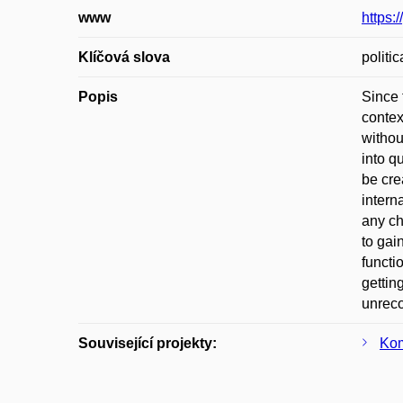
www
https
Klíčová slova
politi
Popis
Since 
contex
withou
into q
be cre
intern
any ch
to gai
functi
gettin
unreco
Související projekty:
Kom