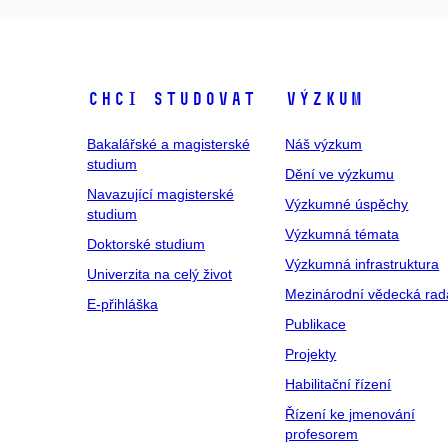
Chci studovat
Výzkum
Bakalářské a magisterské
Náš výzkum
studium
Dění ve výzkumu
Navazující magisterské
Výzkumné úspěchy
studium
Výzkumná témata
Doktorské studium
Výzkumná infrastruktura
Univerzita na celý život
Mezinárodní vědecká rad
E-přihláška
Publikace
Projekty
Habilitační řízení
Řízení ke jmenování
profesorem