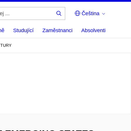
Čeština
Hledej
...
ně
Studující
Zaměstnanci
Absolventi
NTURY