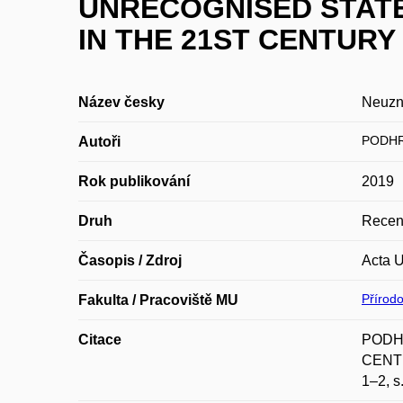
UNRECOGNISED STATE
IN THE 21ST CENTURY
Název česky
Neuzna
PODHR
Autoři
Rok publikování
2019
Druh
Recen
Časopis / Zdroj
Acta U
Přírod
Fakulta / Pracoviště MU
Citace
PODH
CENTUR
1–2, s