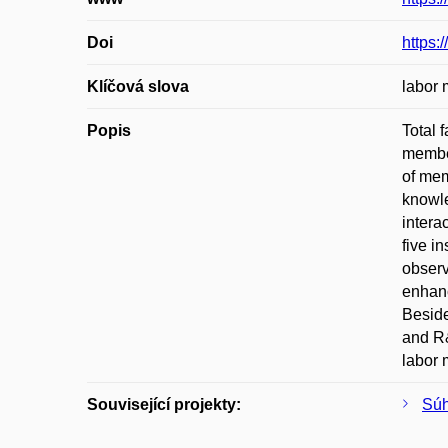
Doi
https:
Klíčová slova
labor 
Popis
Total 
member
of mem
knowle
intera
five i
observ
enhanc
Beside
and R&
labor 
Související projekty:
Súh