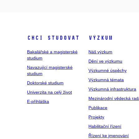
Chci studovat
Výzkum
Bakalářské a magisterské
Náš výzkum
studium
Dění ve výzkumu
Navazující magisterské
Výzkumné úspěchy
studium
Výzkumná témata
Doktorské studium
Výzkumná infrastruktura
Univerzita na celý život
Mezinárodní vědecká rad
E-přihláška
Publikace
Projekty
Habilitační řízení
Řízení ke jmenování