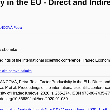
y in the EU - Direct and Indi
NCOVÁ Petra
e sborníku
dings of the international scientific conference Hradec Econo
icko-správní fakulta
COVÁ, Petra. Total Factor Productivity in the EU - Direct and In
ka, P et al. Proceedings of the international scientific confer
sity of Hradec Kralove, 2020, s. 265-274. ISBN 978-80-7435-77
//doi.org/10.36689/uhk/hed/2020-01-030.
//uni.uhk.cz/hed/site/assets/files/1074/proceedings_2020_1.pdf