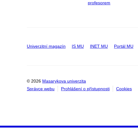
profesorem
Univerzitní magazín
IS MU
INET MU
Portál MU
© 2026
Masarykova univerzita
Správce webu
Prohlášení o přístupnosti
Cookies