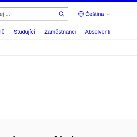
Čeština
Hledej
...
ně
Studující
Zaměstnanci
Absolventi