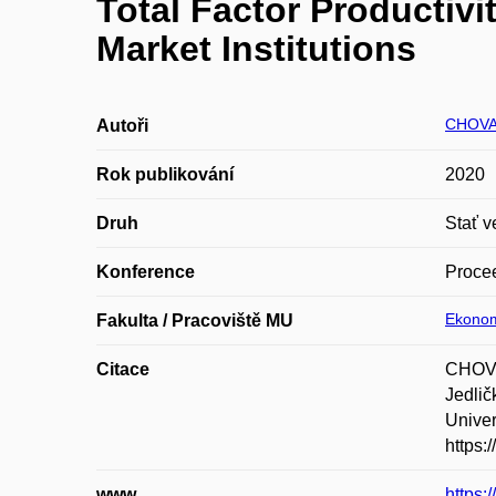
Total Factor Productivit
Market Institutions
CHOVA
Autoři
Rok publikování
2020
Druh
Stať v
Konference
Procee
Ekonom
Fakulta / Pracoviště MU
Citace
CHOVAN
Jedlič
Univer
https:
www
https: