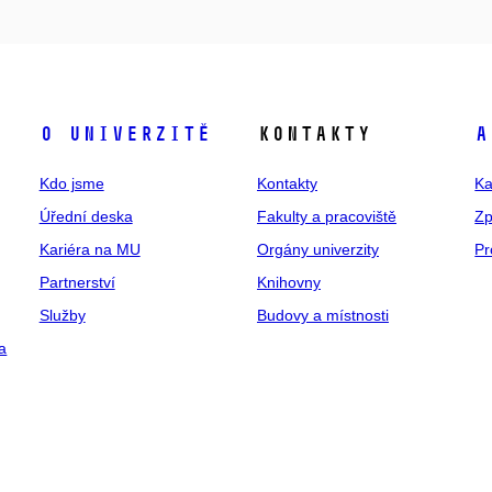
O univerzitě
Kontakty
A
Kdo jsme
Kontakty
Ka
Úřední deska
Fakulty a pracoviště
Zp
Kariéra na MU
Orgány univerzity
Pr
Partnerství
Knihovny
Služby
Budovy a místnosti
a