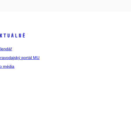
ktuálně
lendář
ravodajský portál MU
o média