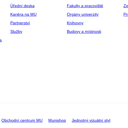
Úřední deska
Fakulty a pracoviště
Zp
Kariéra na MU
Orgány univerzity
Pr
Partnerství
Knihovny
Služby
Budovy a místnosti
a
Obchodní centrum MU
Munishop
Jednotný vizuální styl