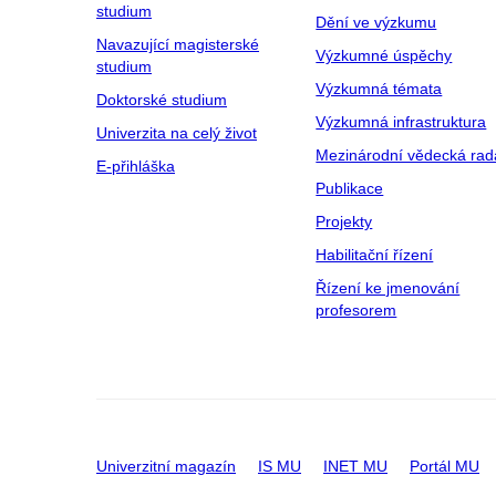
studium
Dění ve výzkumu
Navazující magisterské
Výzkumné úspěchy
studium
Výzkumná témata
Doktorské studium
Výzkumná infrastruktura
Univerzita na celý život
Mezinárodní vědecká rad
E-přihláška
Publikace
Projekty
Habilitační řízení
Řízení ke jmenování
profesorem
Univerzitní magazín
IS MU
INET MU
Portál MU