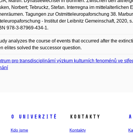
A, Martin. Dynastiewechsel in Böhmen. Zwischen den alther
sken, Norbert; Tebruckz, Stefan. Interregna im mittelalterlichen
enräumen. Tagungen zur Ostmitteleuropaforschung 38. Marburg: 
teleuropaforschung - Institut der Leibnitz Gemeinschaft, 2020,
SBN 978-3-87969-434-1.
udy analyzes the course of events that occurred after the extin
en elites solved the successor question.
trum pro transdisciplinární výzkum kulturních fenoménů ve stř
nání
O univerzitě
Kontakty
A
Kdo jsme
Kontakty
Ka