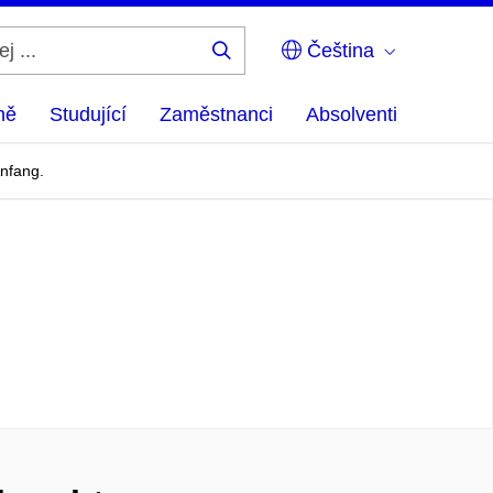
Čeština
Hledej
...
ně
Studující
Zaměstnanci
Absolventi
nfang.