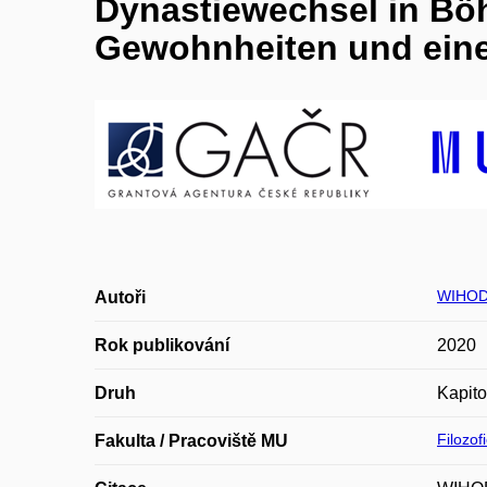
Dynastiewechsel in Bö
Gewohnheiten und ein
WIHOD
Autoři
Rok publikování
2020
Druh
Kapito
Filozof
Fakulta / Pracoviště MU