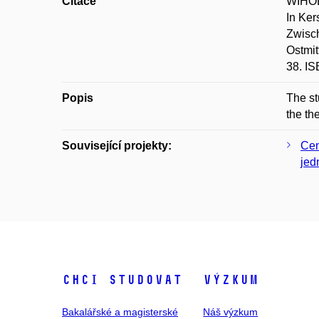
Citace
WIHOD
In Ker
Zwisch
Ostmit
38. I
Popis
The st
the th
Související projekty:
Cen
jed
Chci studovat
Výzkum
Bakalářské a magisterské
Náš výzkum