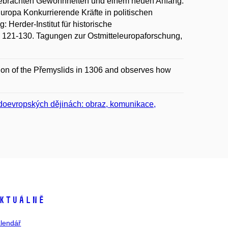
gebrachten Gewohnheiten und einem neuen Anfang.
 Europa Konkurrierende Kräfte in politischen
Herder-Institut für historische
 s. 121-130. Tagungen zur Ostmitteleuropaforschung,
ction of the Přemyslids in 1306 and observes how
edoevropských dějinách: obraz, komunikace,
ktuálně
lendář