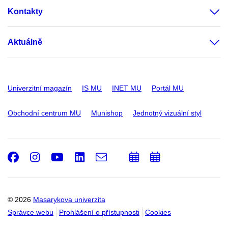
Kontakty
Aktuálně
Univerzitní magazín
IS MU
INET MU
Portál MU
Obchodní centrum MU
Munishop
Jednotný vizuální styl
Facebook
Instagram
Youtube
LinkedIn
e-
Přidat
Přidat
Email
mail
do
do
kalendáře
kalendáře
© 2026
Masarykova univerzita
Správce webu
Prohlášení o přístupnosti
Cookies