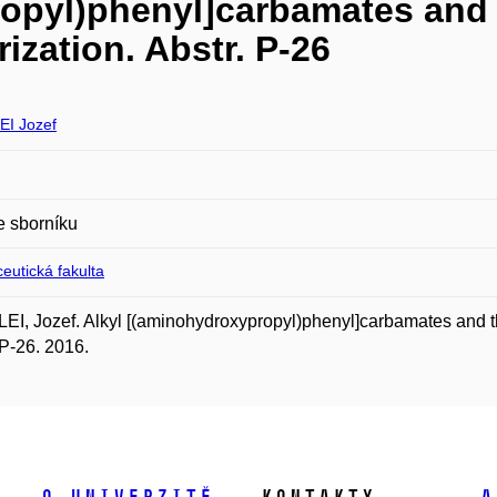
opyl)phenyl]carbamates and 
ization. Abstr. P-26
I Jozef
e sborníku
eutická fakulta
I, Jozef. Alkyl [(aminohydroxypropyl)phenyl]carbamates and the
 P-26. 2016.