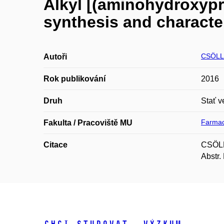
Alkyl [(aminohydroxypr
synthesis and character
CSÖLLE
Autoři
Rok publikování
2016
Druh
Stať v
Farmac
Fakulta / Pracoviště MU
Citace
CSÖLLE
Abstr.