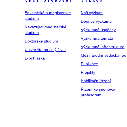
Chci studovat
Výzkum
Bakalářské a magisterské
Náš výzkum
studium
Dění ve výzkumu
Navazující magisterské
Výzkumné úspěchy
studium
Výzkumná témata
Doktorské studium
Výzkumná infrastruktura
Univerzita na celý život
Mezinárodní vědecká rad
E-přihláška
Publikace
Projekty
Habilitační řízení
Řízení ke jmenování
profesorem