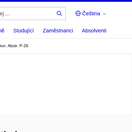
Čeština
Hledej
...
ně
Studující
Zaměstnanci
Absolventi
on. Abstr. P-26