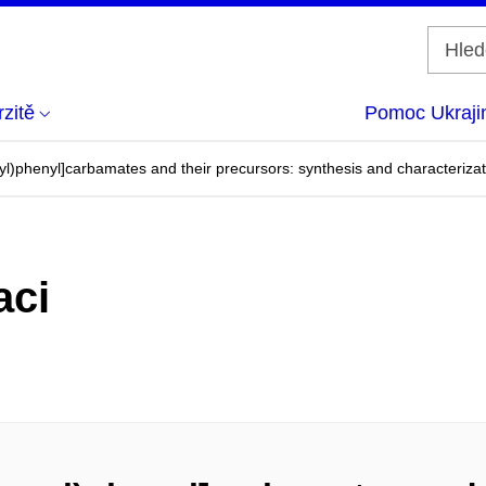
zitě
Pomoc Ukraji
l)phenyl]carbamates and their precursors: synthesis and characterizati
aci