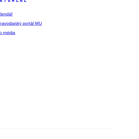
ktuálně
lendář
ravodajský portál MU
o média