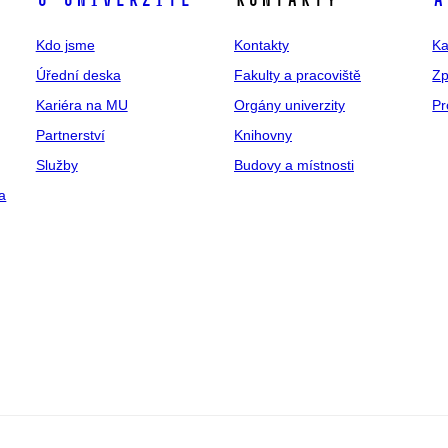
O univerzitě
Kontakty
A
Kdo jsme
Kontakty
Ka
Úřední deska
Fakulty a pracoviště
Zp
Kariéra na MU
Orgány univerzity
Pr
Partnerství
Knihovny
Služby
Budovy a místnosti
a