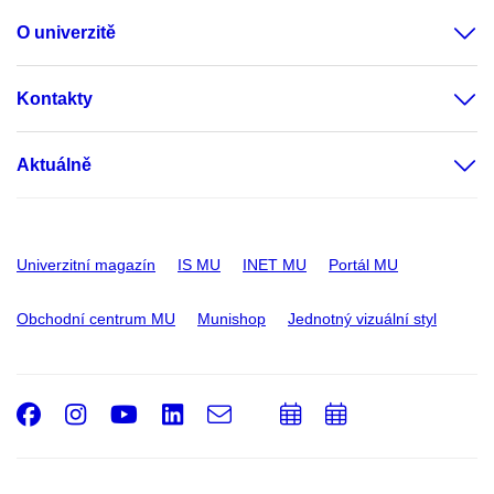
O univerzitě
Kontakty
Aktuálně
Univerzitní magazín
IS MU
INET MU
Portál MU
Obchodní centrum MU
Munishop
Jednotný vizuální styl
Facebook
Instagram
Youtube
LinkedIn
e-
Přidat
Přidat
Email
mail
do
do
kalendáře
kalendáře