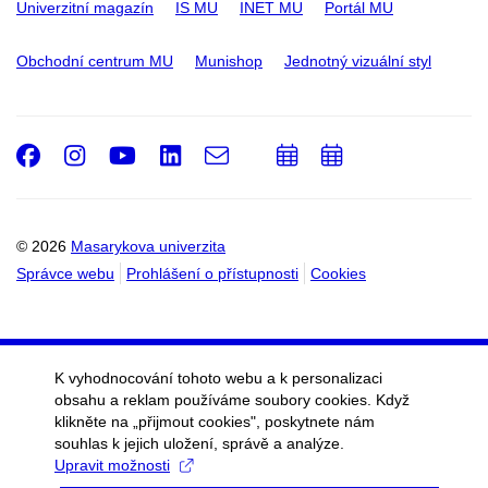
Univerzitní magazín
IS MU
INET MU
Portál MU
Obchodní centrum MU
Munishop
Jednotný vizuální styl
Facebook
Instagram
Youtube
LinkedIn
e-
Přidat
Přidat
Email
mail
do
do
kalendáře
kalendáře
© 2026
Masarykova univerzita
Správce webu
Prohlášení o přístupnosti
Cookies
K vyhodnocování tohoto webu a k personalizaci
obsahu a reklam používáme soubory cookies. Když
klikněte na „přijmout cookies", poskytnete nám
souhlas k jejich uložení, správě a analýze.
Upravit možnosti