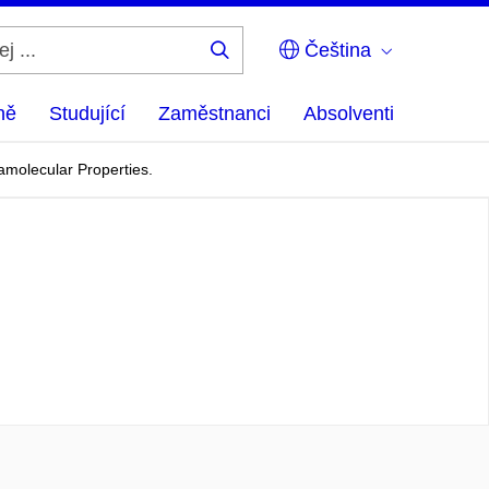
Čeština
Hledej
...
ně
Studující
Zaměstnanci
Absolventi
amolecular Properties.