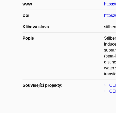
www
https:
Doi
https:
Klíčová slova
stilbe
Popis
Stilbe
induce
supram
(beta-
distin
water 
transf
Související projekty:
CER
CE