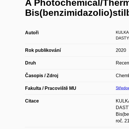
A Photochemical/Therma
Bis(benzimidazolio)sti
KULKA
Autoři
DASTY
Rok publikování
2020
Druh
Recen
Časopis / Zdroj
Chem
Středoe
Fakulta / Pracoviště MU
Citace
KULKA
DASTY
Bis(be
roč. 2