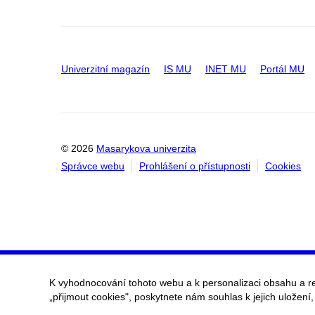
Univerzitní magazín
IS MU
INET MU
Portál MU
© 2026
Masarykova univerzita
Správce webu
Prohlášení o přístupnosti
Cookies
K vyhodnocování tohoto webu a k personalizaci obsahu a r
„přijmout cookies", poskytnete nám souhlas k jejich uložení