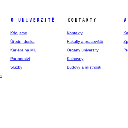
O univerzitě
Kontakty
A
Kdo jsme
Kontakty
Ka
Úřední deska
Fakulty a pracoviště
Zp
Kariéra na MU
Orgány univerzity
Pr
Partnerství
Knihovny
Služby
Budovy a místnosti
a