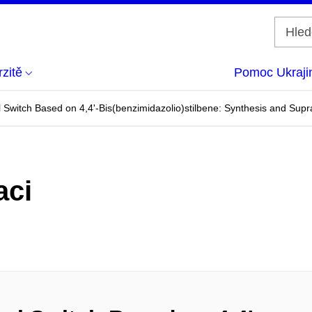
zitě
Pomoc Ukraji
Switch Based on 4,4'-Bis(benzimidazolio)stilbene: Synthesis and Supr
aci