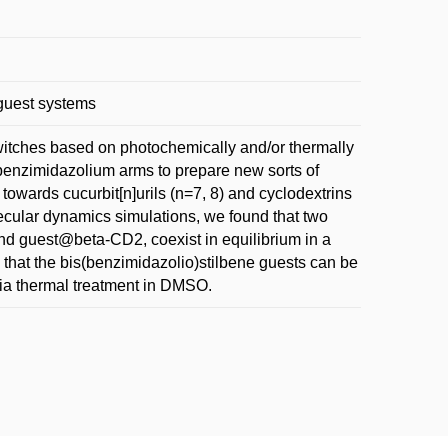
-guest systems
switches based on photochemically and/or thermally
 benzimidazolium arms to prepare new sorts of
owards cucurbit[n]urils (n=7, 8) and cyclodextrins
ular dynamics simulations, we found that two
and guest@beta-CD2, coexist in equilibrium in a
 that the bis(benzimidazolio)stilbene guests can be
 via thermal treatment in DMSO.