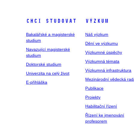
Chci studovat
Výzkum
Bakalářské a magisterské
Náš výzkum
studium
Dění ve výzkumu
Navazující magisterské
Výzkumné úspěchy
studium
Výzkumná témata
Doktorské studium
Výzkumná infrastruktura
Univerzita na celý život
Mezinárodní vědecká rad
E-přihláška
Publikace
Projekty
Habilitační řízení
Řízení ke jmenování
profesorem