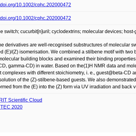
//doi.org/10.1002/cphc.202000472
//doi.org/10.1002/cphc.202000472
ne switch; cucurbit[n]uril; cyclodextrins; molecular devices; host
ne derivatives are well-recognised substructures of molecular 
d (E)/(Z) isomerisation. We combined a stilbene motif with two
olecular building blocks and examined their binding properties t
CD, gamma-CD) in water. Based on the(1)H NMR data and molec
ct complexes with different stoichiometry, i. e., guest@beta-CD 
solution of the (Z)-stilbene-based guests. We also demonstrated
ormed from the (E) into the (Z) form via UV irradiation and back
IT Scientific Cloud
ITEC 2020