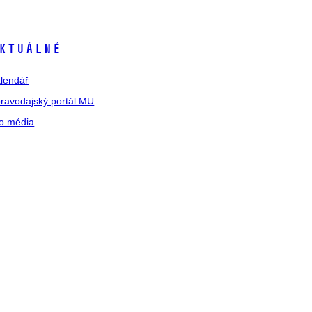
ktuálně
lendář
ravodajský portál MU
o média