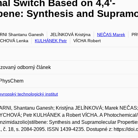
l Switch Based on 4,4'-
lbene: Synthesis and Supramo
RNI Shantanu Ganesh
JELÍNKOVÁ Kristýna
NEČAS Marek
PR
CHOVÁ Lenka
KULHÁNEK Petr
VÍCHA Robert
zovaný odborný článek
PhysChem
vropský technologický institut
RNI, Shantanu Ganesh; Kristýna JELÍNKOVÁ; Marek NEČA
CHOVÁ; Petr KULHÁNEK a Robert VÍCHA. A Photochemical/Th
nzimidazolio)stilbene: Synthesis and Supramolecular Propert
1, č. 18, s. 2084-2095. ISSN 1439-4235. Dostupné z: https://do