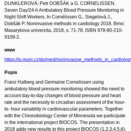
DUNKLEROVÁ; Petr DOBŠÁK a G. CORNELISSEN.
Seven Day/24-h Ambulatory Blood Pressure Monitoring in
Night Shift Workers. In Cornélissen G., Siegelová J.,
Dobšák P. Noninvasive methods in cardiology 2018. Brno:
Masarykova univerzita, 2018, s. 71-78. ISBN 978-80-210-
9109-2.
www
https://is.muni.cz/do/med/noninvasive_methods_in_cardiol
Popis
Franz Halberg and Germaine Cornelissen using
ambulatory blood pressure monitoring showed the need to
account day-to-day changes of blood pressure and heart
rate and the necessity to circadian assessment of the hour-
to- hour variability in cardiovascular parameters. Together
with the Chronobiology Center of Minnesota we participate
in the international project BIOCOS. The presentation in
2018 adds new results to this project BIOCOS (1,2,3,4,5,6).