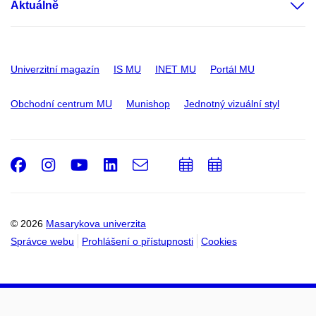
Aktuálně
Univerzitní magazín
IS MU
INET MU
Portál MU
Obchodní centrum MU
Munishop
Jednotný vizuální styl
Facebook
Instagram
Youtube
LinkedIn
e-
Přidat
Přidat
Email
mail
do
do
kalendáře
kalendáře
© 2026
Masarykova univerzita
Správce webu
Prohlášení o přístupnosti
Cookies