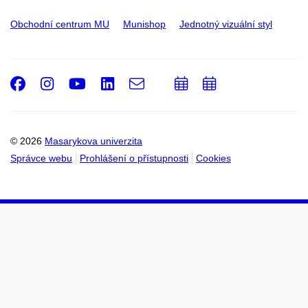
Obchodní centrum MU
Munishop
Jednotný vizuální styl
Facebook
Instagram
Youtube
LinkedIn
e-
Přidat
Přidat
Email
mail
do
do
kalendáře
kalendáře
© 2026
Masarykova univerzita
Správce webu
Prohlášení o přístupnosti
Cookies