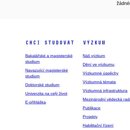
žádném
Chci studovat
Výzkum
Bakalářské a magisterské
Náš výzkum
studium
Dění ve výzkumu
Navazující magisterské
Výzkumné úspěchy
studium
Výzkumná témata
Doktorské studium
Výzkumná infrastruktura
Univerzita na celý život
Mezinárodní vědecká rad
E-přihláška
Publikace
Projekty
Habilitační řízení