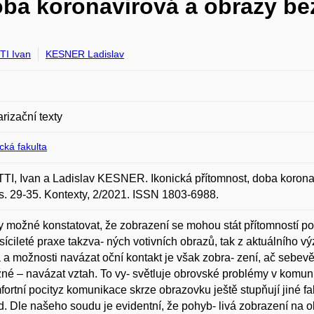
oba koronavirová a obrazy be
I Ivan
KESNER Ladislav
rizační texty
ická fakulta
I, Ivan a Ladislav KESNER. Ikonická přítomnost, doba koronav
s. 29-35. Kontexty, 2/2021. ISSN 1803-6988.
y možné konstatovat, že zobrazení se mohou stát přítomností p
tisícileté praxe takzva- ných votivních obrazů, tak z aktuálního v
 a možnosti navázat oční kontakt je však zobra- zení, ač sebevěrn
é – navázat vztah. To vy- světluje obrovské problémy v komuni
ortní pocityz komunikace skrze obrazovku ještě stupňují jiné f
td. Dle našeho soudu je evidentní, že pohyb- livá zobrazení na 