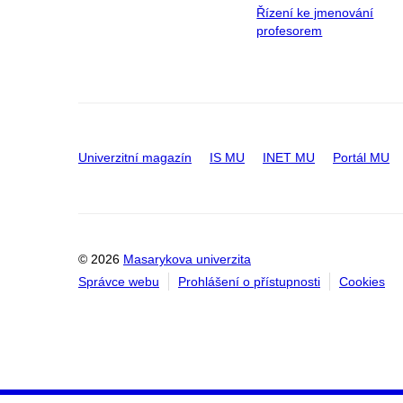
Řízení ke jmenování
profesorem
Univerzitní magazín
IS MU
INET MU
Portál MU
© 2026
Masarykova univerzita
Správce webu
Prohlášení o přístupnosti
Cookies