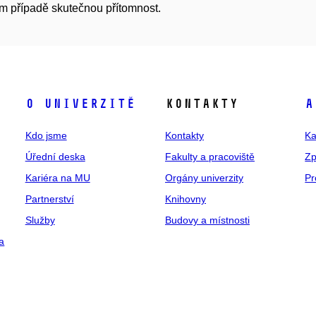
 případě skutečnou přítomnost.
O univerzitě
Kontakty
A
Kdo jsme
Kontakty
Ka
Úřední deska
Fakulty a pracoviště
Zp
Kariéra na MU
Orgány univerzity
Pr
Partnerství
Knihovny
Služby
Budovy a místnosti
a