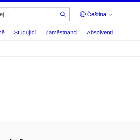
Čeština
Hledej
...
ně
Studující
Zaměstnanci
Absolventi