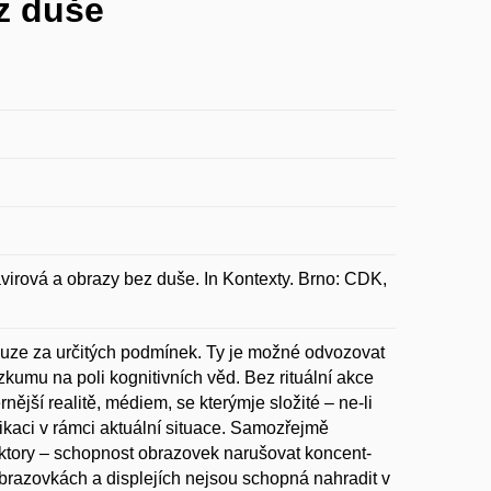
z duše
irová a obrazy bez duše. In Kontexty. Brno: CDK,
ouze za určitých podmínek. Ty je možné odvozovat
ýzkumu na poli kognitivních věd. Bez rituální akce
ější realitě, médiem, se kterýmje složité – ne-li
kaci v rámci aktuální situace. Samozřejmě
aktory – schopnost obrazovek narušovat koncent-
obrazovkách a displejích nejsou schopná nahradit v