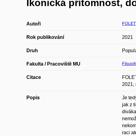
Ikonická přítomnost, d
FOLETT
Autoři
Rok publikování
2021
Druh
Popula
Filozof
Fakulta / Pracoviště MU
Citace
FOLETT
2021, 
Popis
Je ted
jak z 
diváka
nemožn
nekomf
raci a