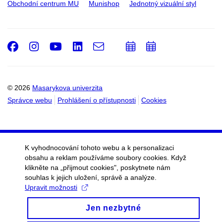
Obchodní centrum MU
Munishop
Jednotný vizuální styl
Facebook
Instagram
Youtube
LinkedIn
e-
Přidat
Přidat
Email
mail
do
do
kalendáře
kalendáře
© 2026
Masarykova univerzita
Správce webu
Prohlášení o přístupnosti
Cookies
K vyhodnocování tohoto webu a k personalizaci
obsahu a reklam používáme soubory cookies. Když
klikněte na „přijmout cookies", poskytnete nám
souhlas k jejich uložení, správě a analýze.
Upravit možnosti
Jen nezbytné