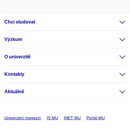
Chci studovat
Výzkum
O univerzitě
Kontakty
Aktuálně
Univerzitní magazín
IS MU
INET MU
Portál MU