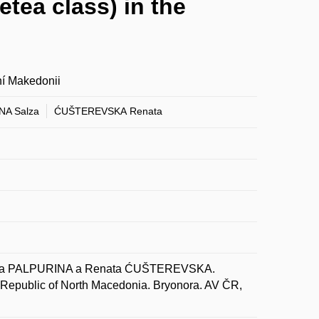
tea class) in the
ní Makedonii
NA Salza
ĆUŠTEREVSKA Renata
lza PALPURINA a Renata ĆUŠTEREVSKA.
e Republic of North Macedonia. Bryonora. AV ČR,