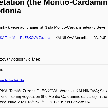
tation (the Montio-Cardamine
edonia
ky k vegetaci pramenišť (třída Montio-Cardaminetea) v Sever
KA Tomáš
PLESKOVÁ Zuzana
KALNÍKOVÁ Veronika
PALPURI
zovaný odborný článek
ora
ovědecká fakulta
KA, Tomáš; Zuzana PLESKOVÁ; Veronika KALNÍKOVÁ; Sa
s on spring vegetation (the Montio-Cardaminetea class) in th
cký ústav, 2021, roč. 67, č. 1, s. 1-7. ISSN 0862-8904.