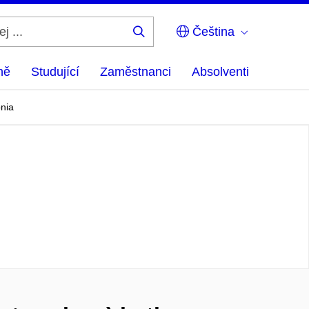
Čeština
Hledej
...
ně
Studující
Zaměstnanci
Absolventi
onia