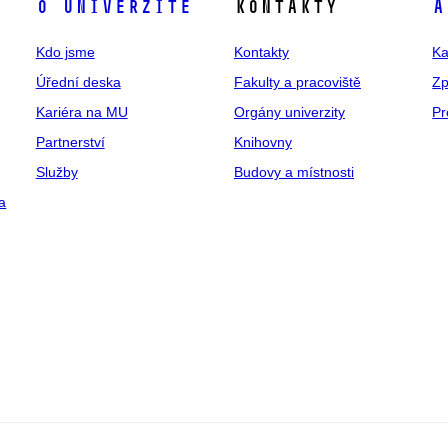
O univerzitě
Kontakty
A
Kdo jsme
Kontakty
Ka
Úřední deska
Fakulty a pracoviště
Zp
Kariéra na MU
Orgány univerzity
Pr
Partnerství
Knihovny
Služby
Budovy a místnosti
a