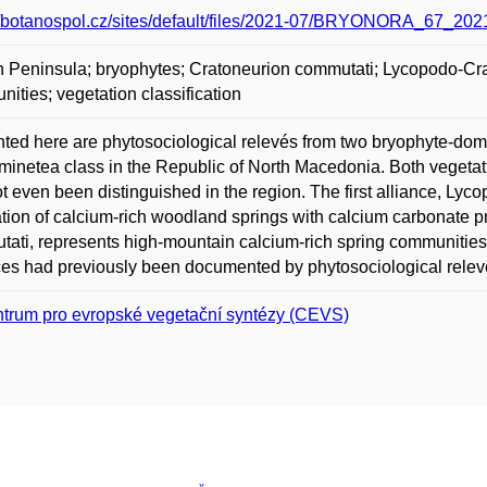
//botanospol.cz/sites/default/files/2021-07/BRYONORA_67_20
 Peninsula; bryophytes; Cratoneurion commutati; Lycopodo-Crat
ities; vegetation classification
ted here are phytosociological relevés from two bryophyte-dom
inetea class in the Republic of North Macedonia. Both vegetat
t even been distinguished in the region. The first alliance, L
tion of calcium-rich woodland springs with calcium carbonate pr
ati, represents high-mountain calcium-rich spring communities.
ces had previously been documented by phytosociological relevé
trum pro evropské vegetační syntézy (CEVS)