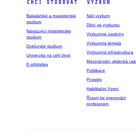
Chci studovat
Výzkum
Bakalářské a magisterské
Náš výzkum
studium
Dění ve výzkumu
Navazující magisterské
Výzkumné úspěchy
studium
Výzkumná témata
Doktorské studium
Výzkumná infrastruktura
Univerzita na celý život
Mezinárodní vědecká rad
E-přihláška
Publikace
Projekty
Habilitační řízení
Řízení ke jmenování
profesorem