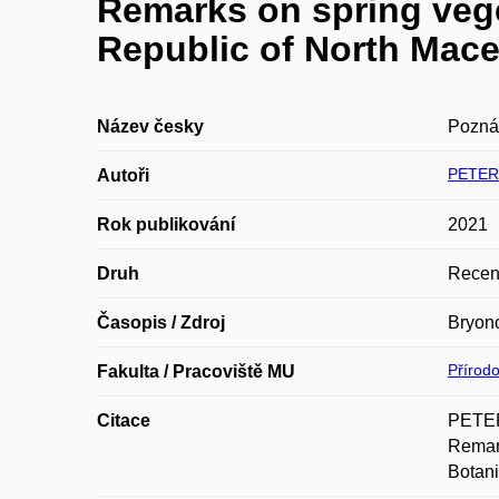
Remarks on spring vege
Republic of North Mac
Název česky
Poznám
PETER
Autoři
Rok publikování
2021
Druh
Recen
Časopis / Zdroj
Bryon
Přírod
Fakulta / Pracoviště MU
Citace
PETER
Remark
Botani