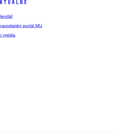
ktuálně
lendář
ravodajský portál MU
o média