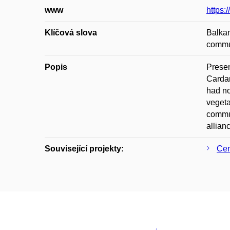
www
https:
Klíčová slova
Balkan
commun
Popis
Presen
Cardam
had no
vegeta
commut
allian
Související projekty:
Cen