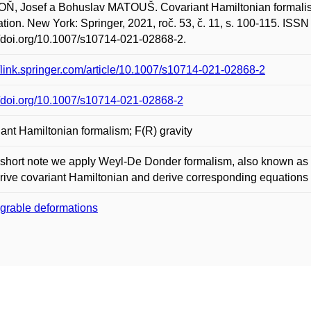
, Josef a Bohuslav MATOUŠ. Covariant Hamiltonian formalism f
ation. New York: Springer, 2021, roč. 53, č. 11, s. 100-115. IS
//doi.org/10.1007/s10714-021-02868-2.
//link.springer.com/article/10.1007/s10714-021-02868-2
//doi.org/10.1007/s10714-021-02868-2
ant Hamiltonian formalism; F(R) gravity
s short note we apply Weyl-De Donder formalism, also known as c
ive covariant Hamiltonian and derive corresponding equations 
egrable deformations