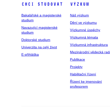
Chci studovat
Výzkum
Bakalářské a magisterské
Náš výzkum
studium
Dění ve výzkumu
Navazující magisterské
Výzkumné úspěchy
studium
Výzkumná témata
Doktorské studium
Výzkumná infrastruktura
Univerzita na celý život
Mezinárodní vědecká rad
E-přihláška
Publikace
Projekty
Habilitační řízení
Řízení ke jmenování
profesorem