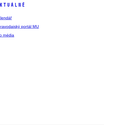
ktuálně
lendář
ravodajský portál MU
o média