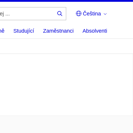
Čeština
Hledej
...
ně
Studující
Zaměstnanci
Absolventi