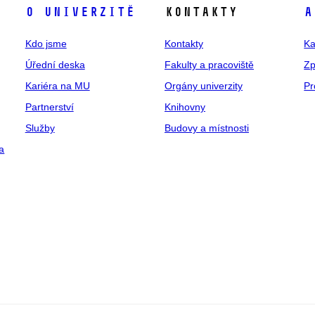
O univerzitě
Kontakty
A
Kdo jsme
Kontakty
Ka
Úřední deska
Fakulty a pracoviště
Zp
Kariéra na MU
Orgány univerzity
Pr
Partnerství
Knihovny
Služby
Budovy a místnosti
a