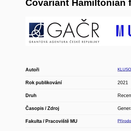
Covariant Hamiltonian f
KLUSO
Autoři
Rok publikování
2021
Druh
Recen
Časopis / Zdroj
Genera
Přírod
Fakulta / Pracoviště MU