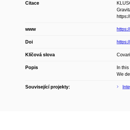
Citace
KLUSOŇ
Gravit
https:
www
https:
Doi
https:
Klíčová slova
Covari
Popis
In thi
We der
Související projekty:
Int