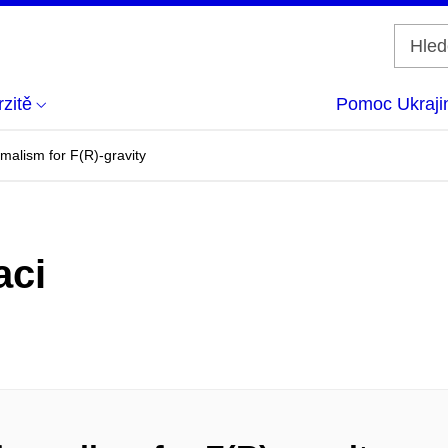
zitě
Pomoc Ukraji
malism for F(R)-gravity
aci