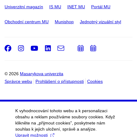
Univerzitní magazín
IS MU
INET MU
Portál MU
Obchodní centrum MU
Munishop
Jednotný vizuální styl
Facebook
Instagram
Youtube
LinkedIn
e-
Přidat
Přidat
Email
mail
do
do
kalendáře
kalendáře
© 2026
Masarykova univerzita
Správce webu
Prohlášení o přístupnosti
Cookies
K vyhodnocování tohoto webu a k personalizaci
obsahu a reklam používáme soubory cookies. Když
klikněte na „přijmout cookies", poskytnete nám
souhlas k jejich uložení, správě a analýze.
Upravit možnosti