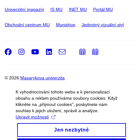
Univerzitní magazín
IS MU
INET MU
Portál MU
Obchodní centrum MU
Munishop
Jednotný vizuální styl
Facebook
Instagram
Youtube
LinkedIn
e-
Přidat
Přidat
Email
mail
do
do
kalendáře
kalendáře
© 2026
Masarykova univerzita
Správce webu
Prohlášení o přístupnosti
Cookies
K vyhodnocování tohoto webu a k personalizaci
obsahu a reklam používáme soubory cookies. Když
klikněte na „přijmout cookies", poskytnete nám
souhlas k jejich uložení, správě a analýze.
Upravit možnosti
Jen nezbytné