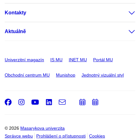
Kontakty
Aktuálně
Univerzitní magazín
IS MU
INET MU
Portál MU
Obchodní centrum MU
Munishop
Jednotný vizuální styl
Facebook
Instagram
Youtube
LinkedIn
e-
Přidat
Přidat
Email
mail
do
do
kalendáře
kalendáře
© 2026
Masarykova univerzita
Správce webu
Prohlášení o přístupnosti
Cookies