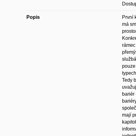
Dostup
Popis
První 
má smy
prosto
Konkré
rámec 
přemýš
službá
pouze 
typech
Tedy b
uvažuj
bariér
bariér
společ
mají p
kapito
inform
jednot