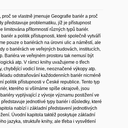
, proč se vlastně jmenuje Geografie bariér a proč
y představuje problematiku, jíž je přístupnost
je limitována přítomností různých typů bariér.
riér a politik přístupnosti, které společně vytváří
me pouze o bariérách na úrovni ulic a náměstí, ale
dy o bariérách ve veřejných budovách, institucích,
p. Bariéra ve veřejném prostoru tak nemusí být
logická atp. V rámci knihy uvažujeme o třech
, chybějící vodicí linie, neoznačené výkopy atp.
říkladu odstraňování každodenních bariér nicméně
í politik přístupnosti v České republice. Tento typ
riér, kterého si všímáme spíše okrajově, jsou
 bariéry vyplývající z vývoje významu postižení ve
představuje jednotlivé typy bariér i důsledky, které
pitola nabízí i základní představení jednotlivých
ižení. Úvodní kapitola taktéž poskytuje základní
o jazyka, struktuře knihy, ale třeba i vysvětlení