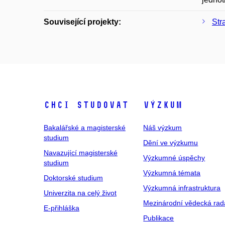
Související projekty:
Str
Chci studovat
Výzkum
Bakalářské a magisterské
Náš výzkum
studium
Dění ve výzkumu
Navazující magisterské
Výzkumné úspěchy
studium
Výzkumná témata
Doktorské studium
Výzkumná infrastruktura
Univerzita na celý život
Mezinárodní vědecká rad
E-přihláška
Publikace