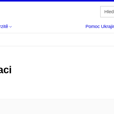
zitě
Pomoc Ukraji
aci