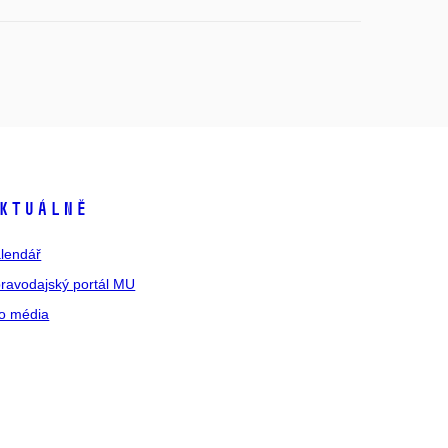
ktuálně
lendář
ravodajský portál MU
o média