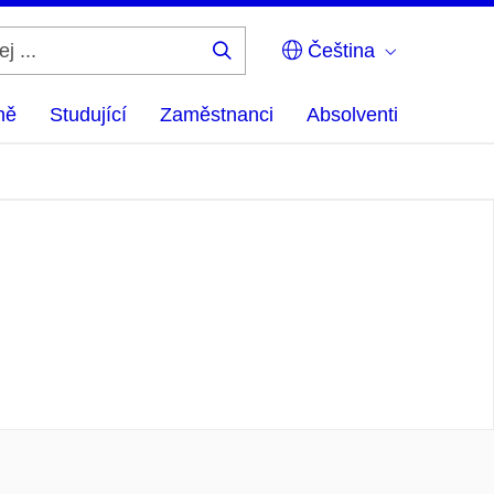
Čeština
Hledej
...
ně
Studující
Zaměstnanci
Absolventi