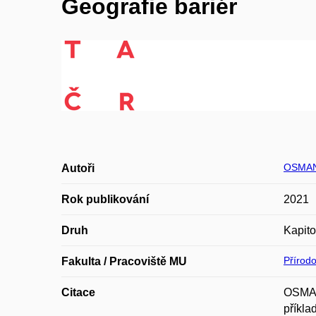
Geografie bariér
OSMAN
Autoři
Rok publikování
2021
Druh
Kapito
Přírod
Fakulta / Pracoviště MU
Citace
OSMAN
příkla