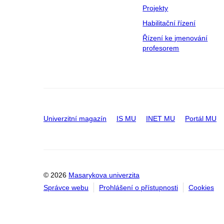
Projekty
Habilitační řízení
Řízení ke jmenování
profesorem
Univerzitní magazín
IS MU
INET MU
Portál MU
© 2026
Masarykova univerzita
Správce webu
Prohlášení o přístupnosti
Cookies