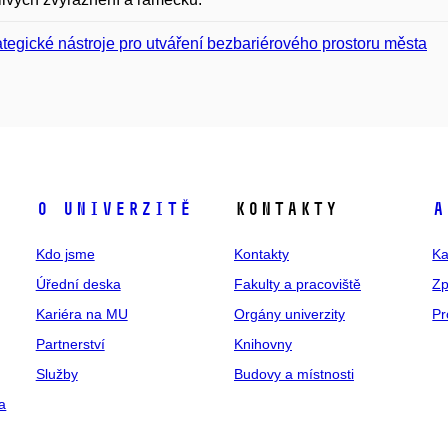
ategické nástroje pro utváření bezbariérového prostoru města
O univerzitě
Kontakty
A
Kdo jsme
Kontakty
Ka
Úřední deska
Fakulty a pracoviště
Zp
Kariéra na MU
Orgány univerzity
Pr
Partnerství
Knihovny
Služby
Budovy a místnosti
a