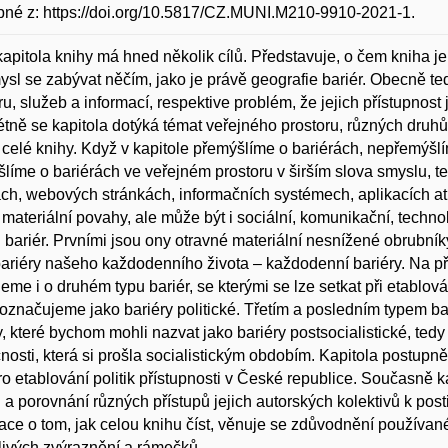
né z: https://doi.org/10.5817/CZ.MUNI.M210-9910-2021-1.
kapitola knihy má hned několik cílů. Představuje, o čem kniha je
sl se zabývat něčím, jako je právě geografie bariér. Obecně ted
ru, služeb a informací, respektive problém, že jejich přístupnost 
tně se kapitola dotýká témat veřejného prostoru, různých druhů ba
celé knihy. Když v kapitole přemýšlíme o bariérách, nepřemýšlí
líme o bariérách ve veřejném prostoru v širším slova smyslu, te
ch, webových stránkách, informačních systémech, aplikacích at
materiální povahy, ale může být i sociální, komunikační, techno
 bariér. Prvními jsou ony otravné materiální nesnížené obrubníky
ariéry našeho každodenního života – každodenní bariéry. Na p
eme i o druhém typu bariér, se kterými se lze setkat při etablován
 označujeme jako bariéry politické. Třetím a posledním typem ba
y, které bychom mohli nazvat jako bariéry postsocialistické, tedy
nosti, která si prošla socialistickým obdobím. Kapitola postupně 
ro etablování politik přístupnosti v České republice. Současně ka
l a porovnání různých přístupů jejich autorských kolektivů k post
ace o tom, jak celou knihu číst, věnuje se zdůvodnění používanéh
livých zvýraznění a rámečků.