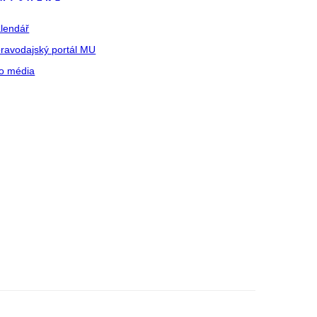
lendář
ravodajský portál MU
o média