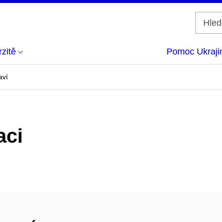
zitě
Pomoc Ukraji
aví
aci