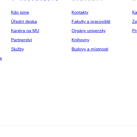
Kdo jsme
Kontakty
Ka
Úřední deska
Fakulty a pracoviště
Zp
Kariéra na MU
Orgány univerzity
Pr
Partnerství
Knihovny
Služby
Budovy a místnosti
a