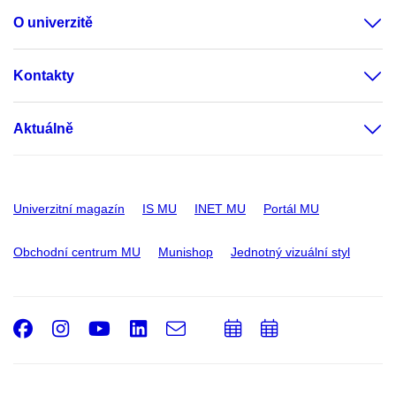
O univerzitě
Kontakty
Aktuálně
Univerzitní magazín
IS MU
INET MU
Portál MU
Obchodní centrum MU
Munishop
Jednotný vizuální styl
Facebook
Instagram
Youtube
LinkedIn
e-
Přidat
Přidat
Email
mail
do
do
kalendáře
kalendáře