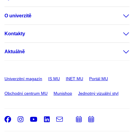
O univerzitě
Kontakty
Aktuálně
Univerzitní magazín
IS MU
INET MU
Portál MU
Obchodní centrum MU
Munishop
Jednotný vizuální styl
Facebook
Instagram
Youtube
LinkedIn
e-
Přidat
Přidat
Email
mail
do
do
kalendáře
kalendáře