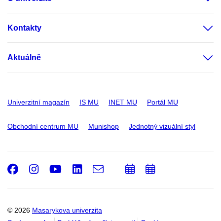
Kontakty
Aktuálně
Univerzitní magazín
IS MU
INET MU
Portál MU
Obchodní centrum MU
Munishop
Jednotný vizuální styl
Facebook
Instagram
Youtube
LinkedIn
e-
Přidat
Přidat
Email
mail
do
do
kalendáře
kalendáře
© 2026
Masarykova univerzita