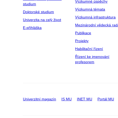
Výzkumné úspěchy
studium
Výzkumná témata
Doktorské studium
Výzkumná infrastruktura
Univerzita na celý život
Mezinárodní vědecká rad
E-přihláška
Publikace
Projekty
Habilitační řízení
Řízení ke jmenování
profesorem
Univerzitní magazín
IS MU
INET MU
Portál MU