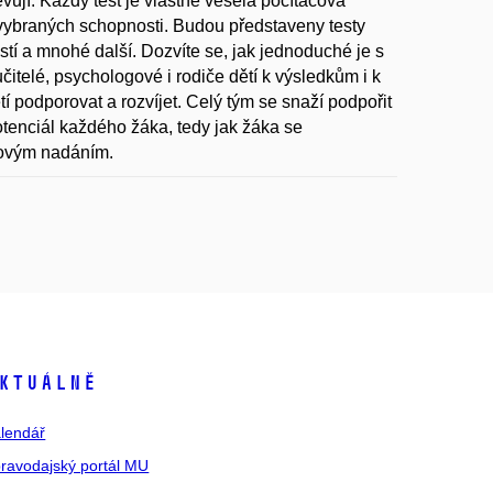
vují. Každý test je vlastně veselá počítačová
í vybraných schopnosti. Budou představeny testy
tí a mnohé další. Dozvíte se, jak jednoduché je s
itelé, psychologové i rodiče dětí k výsledkům i k
í podporovat a rozvíjet. Celý tým se snaží podpořit
otenciál každého žáka, tedy jak žáka se
tovým nadáním.
ktuálně
lendář
ravodajský portál MU