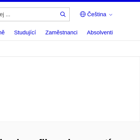
Čeština
Hledej
...
ně
Studující
Zaměstnanci
Absolventi