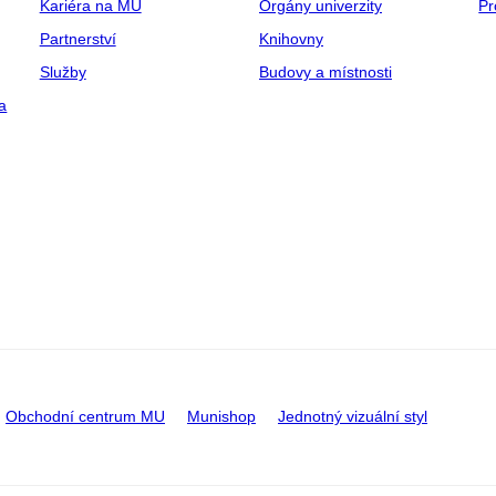
Kariéra na MU
Orgány univerzity
Pr
Partnerství
Knihovny
Služby
Budovy a místnosti
a
Obchodní centrum MU
Munishop
Jednotný vizuální styl