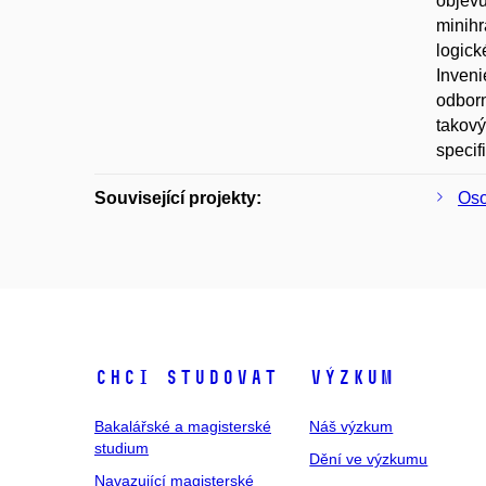
objevu
minihr
logick
Inveni
odborn
takový
specif
Související projekty:
Oso
Chci studovat
Výzkum
Bakalářské a magisterské
Náš výzkum
studium
Dění ve výzkumu
Navazující magisterské