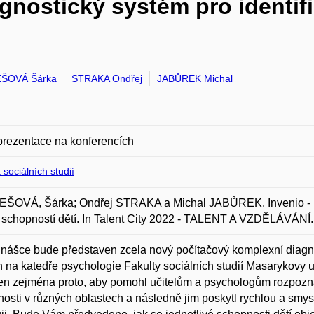
gnostický systém pro identifi
ŠOVÁ Šárka
STRAKA Ondřej
JABŮREK Michal
prezentace na konferencích
 sociálních studií
ŠOVÁ, Šárka; Ondřej STRAKA a Michal JABŮREK. Invenio - kom
u schopností dětí. In Talent City 2022 - TALENT A VZDĚLÁVÁNÍ.
nášce bude představen zcela nový počítačový komplexní diagnosti
n na katedře psychologie Fakulty sociálních studií Masarykovy un
en zejména proto, aby pomohl učitelům a psychologům rozpoznat 
osti v různých oblastech a následně jim poskytl rychlou a smy