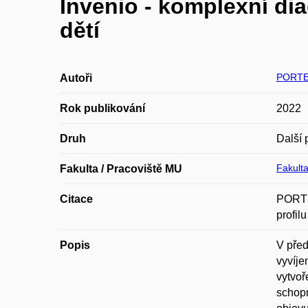
Invenio - komplexní dia
dětí
PORTE
Autoři
Rok publikování
2022
Druh
Další 
Fakulta
Fakulta / Pracoviště MU
Citace
PORTE
profil
Popis
V před
vyvíje
vytvoř
schopn