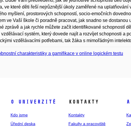
ji. Bude Vám předvedeno, jak se jednotlivé schopnosti dětí obje
a, ve které děti řeší nejrůznější úkoly zaměřené na uplatňován
ého myšlení, prostorových schopností, socio-emočních dovednos
em ve Vaší škole či poradně pracovat, jak snadno se dostanou uč
é zprávě a jak rychle můžete začít identifikované schopností dět
 vzdělávací systém, který dovede najít a rozvíjet schopnosti a p
ickými vzdělávacími potřebami, tak žáka s mimořádným intelek
bnostní charakteristiky a gamifikace v online logickém testu
O univerzitě
Kontakty
A
Kdo jsme
Kontakty
Ka
Úřední deska
Fakulty a pracoviště
Zp