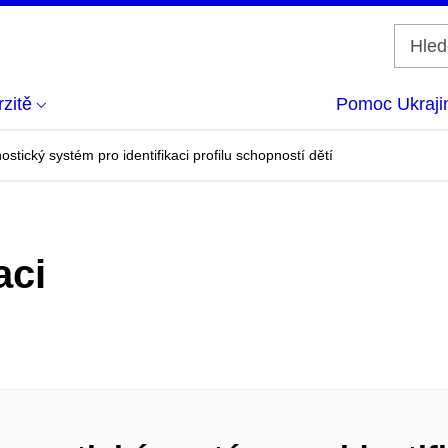
zitě
Pomoc Ukraji
stický systém pro identifikaci profilu schopností dětí
aci