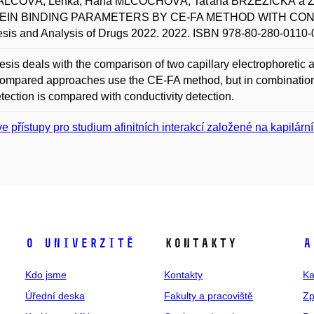
LCOVÁ, Lenka; Hana MLČOCHOVÁ; Taťána BRŽEZICKÁ a 
EIN BINDING PARAMETERS BY CE-FA METHOD WITH COND
sis and Analysis of Drugs 2022. 2022. ISBN 978-80-280-0110-
esis deals with the comparison of two capillary electrophoretic
ompared approaches use the CE-FA method, but in combination w
tection is compared with conductivity detection.
e přístupy pro studium afinitních interakcí založené na kapilární
O univerzitě
Kontakty
A
Kdo jsme
Kontakty
Ka
Úřední deska
Fakulty a pracoviště
Zp