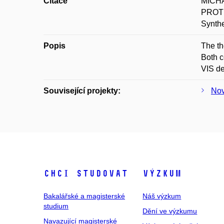
Citace
MICHA
PROT
Synthe
Popis
The th
Both c
VIS de
Související projekty:
Nov
Chci studovat
Výzkum
Bakalářské a magisterské
Náš výzkum
studium
Dění ve výzkumu
Navazující magisterské