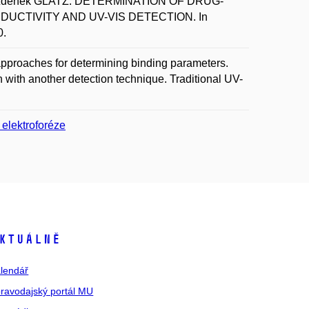
Zdeněk GLATZ. DETERMINATION OF DRUG-
UCTIVITY AND UV-VIS DETECTION. In
0.
 approaches for determining binding parameters.
ith another detection technique. Traditional UV-
 elektroforéze
ktuálně
lendář
ravodajský portál MU