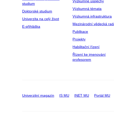
Výzkumné úspěchy
studium
Výzkumná témata
Doktorské studium
Výzkumná infrastruktura
Univerzita na celý život
Mezinárodní vědecká rad
E-přihláška
Publikace
Projekty
Habilitační řízení
Řízení ke jmenování
profesorem
Univerzitní magazín
IS MU
INET MU
Portál MU