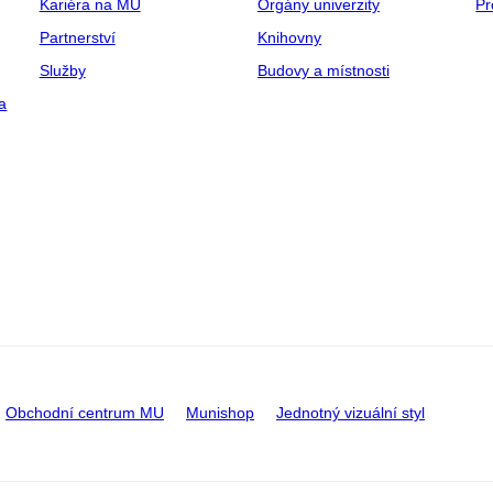
Kariéra na MU
Orgány univerzity
Pr
Partnerství
Knihovny
Služby
Budovy a místnosti
a
Obchodní centrum MU
Munishop
Jednotný vizuální styl