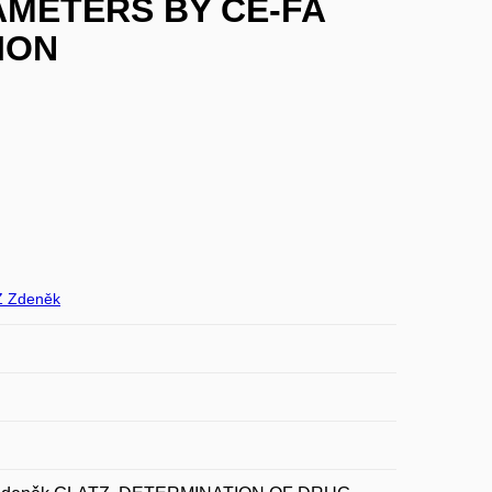
AMETERS BY CE-FA
ION
 Zdeněk