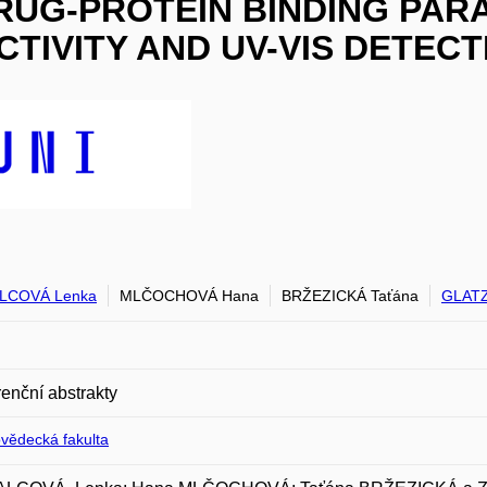
RUG-PROTEIN BINDING PAR
TIVITY AND UV-VIS DETECT
LCOVÁ Lenka
MLČOCHOVÁ Hana
BRŽEZICKÁ Taťána
GLATZ
enční abstrakty
ovědecká fakulta