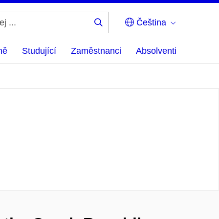
Čeština
Hledej
...
ně
Studující
Zaměstnanci
Absolventi