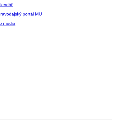
lendář
ravodajský portál MU
o média