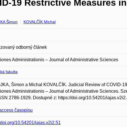
ID-19 Restrictive Measures i
KA Šimon
KOVALČÍK Michal
zovaný odborný článek
utiones Administrationis – Journal of Administrative Sciences
ká fakulta
KA, Šimon a Michal KOVALČÍK. Judicial Review of COVID-19 R
utiones Administrationis – Journal of Administrative Sciences. Széc
SSN 2786-1929. Dostupné z: https://doi.org/10.54201/iajas.v2i2.
access časopisu
//doi.org/10.54201/iajas.v2i2.51