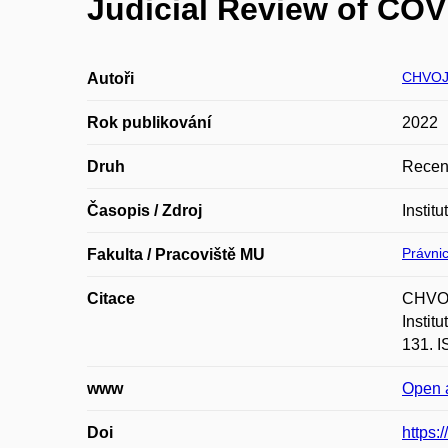
Judicial Review of COV
CHVOJ
Autoři
Rok publikování
2022
Druh
Recen
Časopis / Zdroj
Instit
Právnic
Fakulta / Pracoviště MU
Citace
CHVOJ
Instit
131. I
www
Open 
Doi
https: