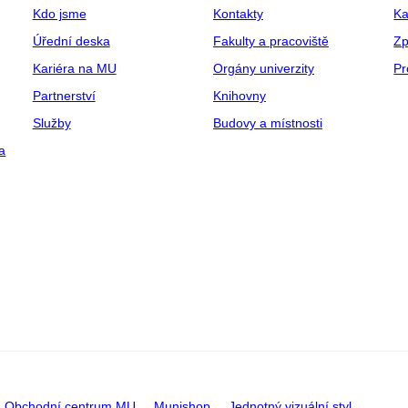
Kdo jsme
Kontakty
Ka
Úřední deska
Fakulty a pracoviště
Zp
Kariéra na MU
Orgány univerzity
Pr
Partnerství
Knihovny
Služby
Budovy a místnosti
a
Obchodní centrum MU
Munishop
Jednotný vizuální styl