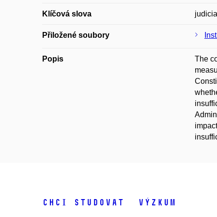
Klíčová slova
judici
Přiložené soubory
Ins
Popis
The co
measur
Consti
whethe
insuff
Admini
impact
insuff
Chci studovat
Výzkum