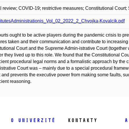
al review; COVID-19; restrictive measures; Constitutional Cour
titutesAdministrationis_Vol_02_2022_2_Chvojka-Kovalcik.pdf
urts ought to be active players during the pandemic crisis to pr
es taken and their communication and contribute to increasing 
tutional Court and the Supreme Admin-istrative Court (together 
r they lived up to this role. We found that the Constitutional Co
icient procedural legal norms and a formalistic approach by the c
strative Court was – mainly due to a special procedural framewor
 and prevents the executive power from making some faults, such
icient reasoning.
O univerzitě
Kontakty
A