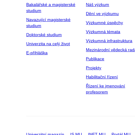
Bakalářské a magisterské
Náš výzkum
studium
Dění ve výzkumu
Navazující magisterské
Výzkumné úspěchy
studium
Výzkumná témata
Doktorské studium
Výzkumná infrastruktura
Univerzita na celý život
Mezinárodní vědecká rad
E-přihláška
Publikace
Projekty
Habilitační řízení
Řízení ke jmenování
profesorem
Univerzitní magazín
IS MU
INET MU
Portál MU