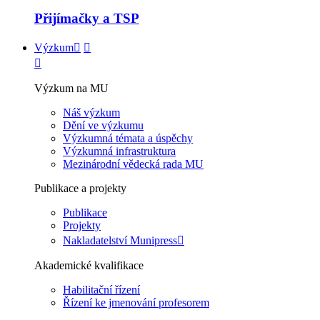
Přijímačky a TSP
Výzkum
Výzkum na MU
Náš výzkum
Dění ve výzkumu
Výzkumná témata a úspěchy
Výzkumná infrastruktura
Mezinárodní vědecká rada MU
Publikace a projekty
Publikace
Projekty
Nakladatelství Munipress
Akademické kvalifikace
Habilitační řízení
Řízení ke jmenování profesorem