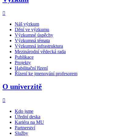
Náš výzkum
Dění ve výzkumu
Výzkumné úspěchy
Výzkumná témata
Výzkumná infrastruktura
Mezinárodní vědecká rada
Publikace
Projekty
Habilitační řízení
Řízení ke jmenování profesorem
O univerzitě
Kdo jsme
Úřední deska
Kariéra na MU
Partnerství
Služby