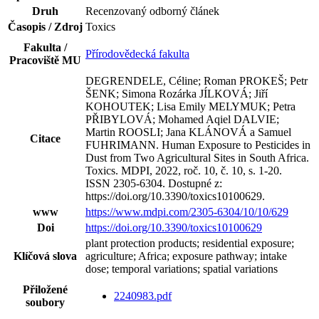
Druh
Recenzovaný odborný článek
Časopis / Zdroj
Toxics
Fakulta /
Přírodovědecká fakulta
Pracoviště MU
DEGRENDELE, Céline; Roman PROKEŠ; Petr
ŠENK; Simona Rozárka JÍLKOVÁ; Jiří
KOHOUTEK; Lisa Emily MELYMUK; Petra
PŘIBYLOVÁ; Mohamed Aqiel DALVIE;
Martin ROOSLI; Jana KLÁNOVÁ a Samuel
Citace
FUHRIMANN. Human Exposure to Pesticides in
Dust from Two Agricultural Sites in South Africa.
Toxics. MDPI, 2022, roč. 10, č. 10, s. 1-20.
ISSN 2305-6304. Dostupné z:
https://doi.org/10.3390/toxics10100629.
www
https://www.mdpi.com/2305-6304/10/10/629
Doi
https://doi.org/10.3390/toxics10100629
plant protection products; residential exposure;
Klíčová slova
agriculture; Africa; exposure pathway; intake
dose; temporal variations; spatial variations
Přiložené
2240983.pdf
soubory