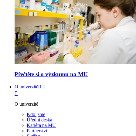
Přečtěte si o výzkumu na MU
O univerzitě
O univerzitě
Kdo jsme
Úřední deska
Kariéra na MU
Partnerství