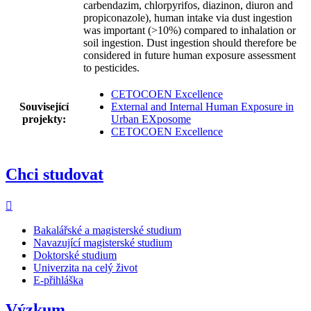
carbendazim, chlorpyrifos, diazinon, diuron and
propiconazole), human intake via dust ingestion
was important (>10%) compared to inhalation or
soil ingestion. Dust ingestion should therefore be
considered in future human exposure assessment
to pesticides.
CETOCOEN Excellence
Související
External and Internal Human Exposure in
projekty:
Urban EXposome
CETOCOEN Excellence
Chci studovat
Bakalářské a magisterské studium
Navazující magisterské studium
Doktorské studium
Univerzita na celý život
E-přihláška
Výzkum