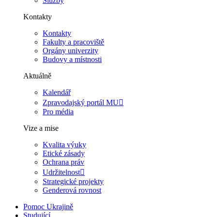
Služby
Kontakty
Kontakty
Fakulty a pracoviště
Orgány univerzity
Budovy a místnosti
Aktuálně
Kalendář
Zpravodajský portál MU
Pro média
Vize a mise
Kvalita výuky
Etické zásady
Ochrana práv
Udržitelnost
Strategické projekty
Genderová rovnost
Pomoc Ukrajině
Studující