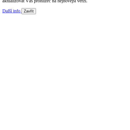
aktualizovat Váš prohlížeč na nejnovější verzi.
Další info
Zavřít