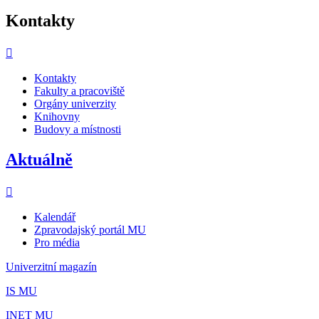
Kontakty
Kontakty
Fakulty a pracoviště
Orgány univerzity
Knihovny
Budovy a místnosti
Aktuálně
Kalendář
Zpravodajský portál MU
Pro média
Univerzitní magazín
IS MU
INET MU