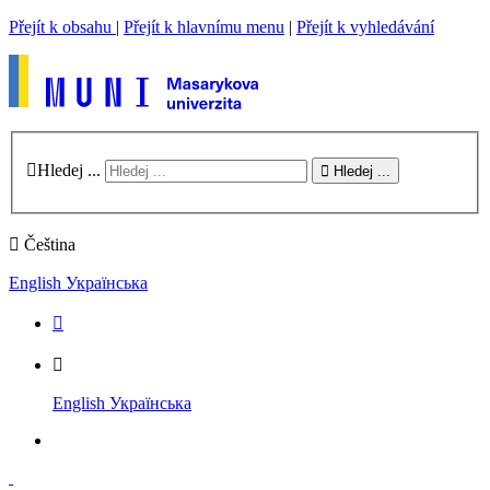
Přejít k obsahu
|
Přejít k hlavnímu menu
|
Přejít k vyhledávání
Hledej ...
Hledej ...
Čeština
English
Українська
English
Українська