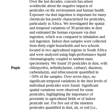
Over the last decades, concern has arisen
worldwide about the negative impacts of
pesticides on the environment and human health.
Exposure via dust ingestion is important for many
chemicals but poorly characterized for pesticides,
particularly in Africa. We investigated the spatial
and temporal variations of 30 pesticides in dust
and estimated the human exposure via dust
ingestion, which was compared to inhalation and
soil ingestion. Indoor dust samples were collected
from thirty-eight households and two schools
located in two agricultural regions in South Africa
and were analyzed using high-performance liquid
chromatography coupled to tandem mass
spectrometry. We found 10 pesticides in dust, with
Popis
chlorpyrifos, terbuthylazine, carbaryl, diazinon,
carbendazim, and tebuconazole quantified in
>50% of the samples. Over seven days, no
significant temporal variations in the dust levels of
individual pesticides were found. Significant
spatial variations were observed for some
pesticides, highlighting the importance of
proximity to agricultural fields or of indoor
pesticide use. For five out of the nineteen
pesticides quantified in dust, air, or soil (i.e.,