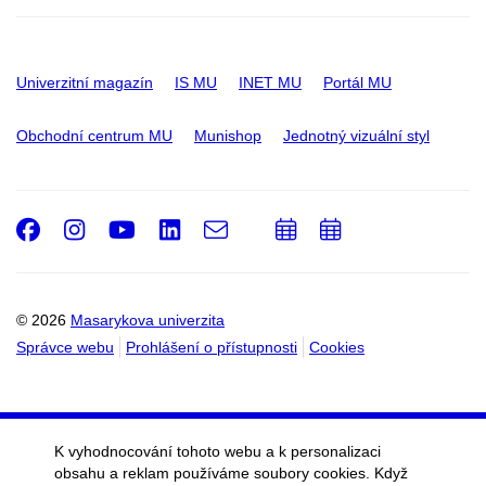
Univerzitní magazín
IS MU
INET MU
Portál MU
Obchodní centrum MU
Munishop
Jednotný vizuální styl
Facebook
Instagram
Youtube
LinkedIn
e-
Přidat
Přidat
Email
mail
do
do
kalendáře
kalendáře
© 2026
Masarykova univerzita
Správce webu
Prohlášení o přístupnosti
Cookies
K vyhodnocování tohoto webu a k personalizaci
obsahu a reklam používáme soubory cookies. Když