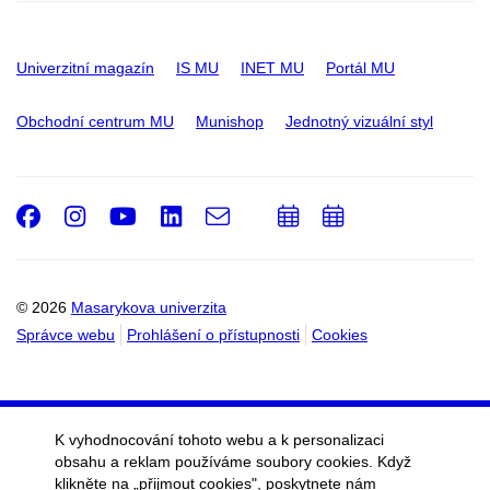
Univerzitní magazín
IS MU
INET MU
Portál MU
Obchodní centrum MU
Munishop
Jednotný vizuální styl
Facebook
Instagram
Youtube
LinkedIn
e-
Přidat
Přidat
Email
mail
do
do
kalendáře
kalendáře
© 2026
Masarykova univerzita
Správce webu
Prohlášení o přístupnosti
Cookies
K vyhodnocování tohoto webu a k personalizaci
obsahu a reklam používáme soubory cookies. Když
klikněte na „přijmout cookies", poskytnete nám