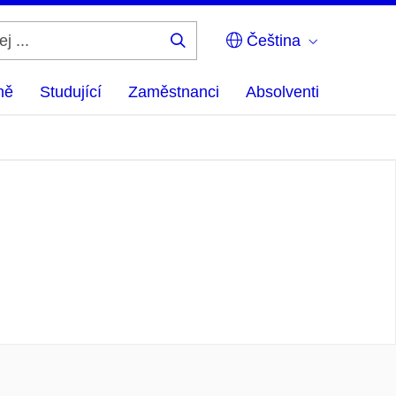
Čeština
Hledej
...
ně
Studující
Zaměstnanci
Absolventi