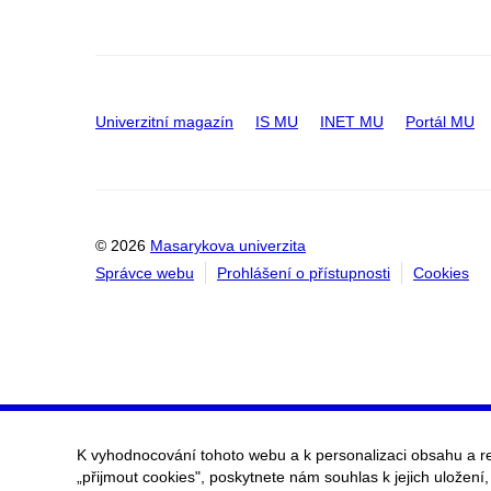
Univerzitní magazín
IS MU
INET MU
Portál MU
© 2026
Masarykova univerzita
Správce webu
Prohlášení o přístupnosti
Cookies
K vyhodnocování tohoto webu a k personalizaci obsahu a r
„přijmout cookies", poskytnete nám souhlas k jejich uložení