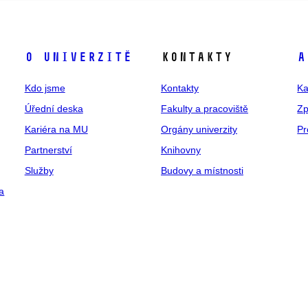
O univerzitě
Kontakty
A
Kdo jsme
Kontakty
Ka
Úřední deska
Fakulty a pracoviště
Zp
Kariéra na MU
Orgány univerzity
Pr
Partnerství
Knihovny
Služby
Budovy a místnosti
a