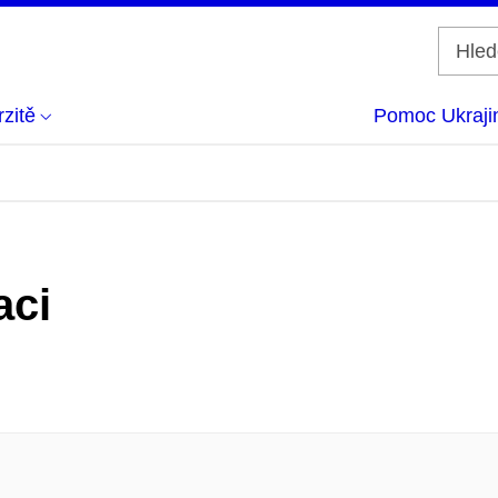
zitě
Pomoc Ukraji
aci