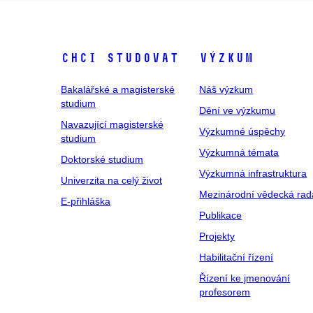
Chci studovat
Výzkum
Bakalářské a magisterské
Náš výzkum
studium
Dění ve výzkumu
Navazující magisterské
Výzkumné úspěchy
studium
Výzkumná témata
Doktorské studium
Výzkumná infrastruktura
Univerzita na celý život
Mezinárodní vědecká rad
E-přihláška
Publikace
Projekty
Habilitační řízení
Řízení ke jmenování
profesorem