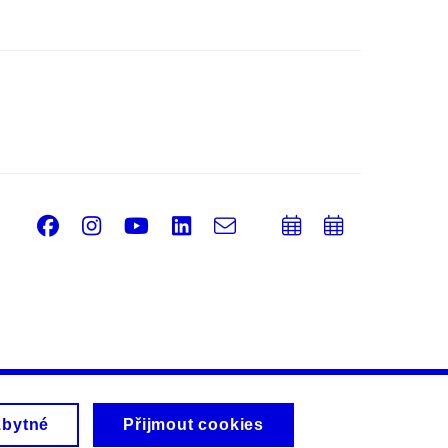
Facebook
Instagram
Youtube
LinkedIn
e-
Přidat
Přidat
Email
mail
do
do
kalendáře
kalendá
zbytné
Přijmout cookies