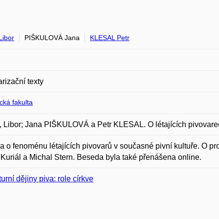
Libor
PIŠKULOVÁ Jana
KLESAL Petr
rizační texty
ická fakulta
 Libor; Jana PIŠKULOVÁ a Petr KLESAL. O létajících pivovare
 o fenoménu létajících pivovarů v současné pivní kultuře. O prob
Kuriál a Michal Stern. Beseda byla také přenášena online.
turní dějiny piva: role církve