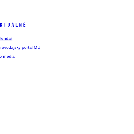
ktuálně
lendář
ravodajský portál MU
o média