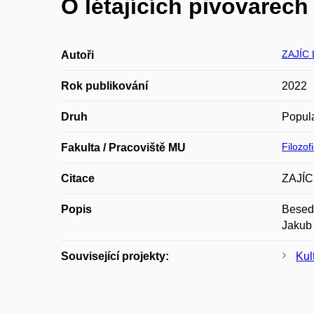
O létajících pivovarech
ZAJÍC 
Autoři
Rok publikování
2022
Druh
Popula
Filozof
Fakulta / Pracoviště MU
Citace
ZAJÍC,
Popis
Beseda
Jakub 
Související projekty:
Kul