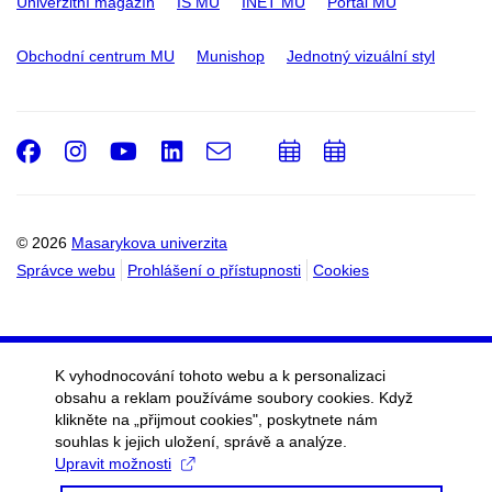
Univerzitní magazín
IS MU
INET MU
Portál MU
Obchodní centrum MU
Munishop
Jednotný vizuální styl
Facebook
Instagram
Youtube
LinkedIn
e-
Přidat
Přidat
Email
mail
do
do
kalendáře
kalendáře
© 2026
Masarykova univerzita
Správce webu
Prohlášení o přístupnosti
Cookies
K vyhodnocování tohoto webu a k personalizaci
obsahu a reklam používáme soubory cookies. Když
klikněte na „přijmout cookies", poskytnete nám
souhlas k jejich uložení, správě a analýze.
Upravit možnosti