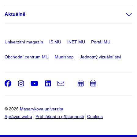
Aktuálně
Univerzitní magazín
IS MU
INET MU
Portál MU
Obchodní centrum MU
Munishop
Jednotný vizuální styl
Facebook
Instagram
Youtube
LinkedIn
e-
Přidat
Přidat
Email
mail
do
do
kalendáře
kalendáře
© 2026
Masarykova univerzita
Správce webu
Prohlášení o přístupnosti
Cookies