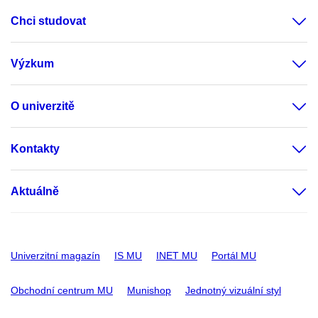
Chci studovat
Výzkum
O univerzitě
Kontakty
Aktuálně
Univerzitní magazín
IS MU
INET MU
Portál MU
Obchodní centrum MU
Munishop
Jednotný vizuální styl