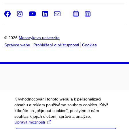
Facebook
Instagram
Youtube
LinkedIn
e-
Přidat
Přidat
Email
mail
do
do
kalendáře
kalendáře
© 2026
Masarykova univerzita
Správce webu
Prohlášení o přístupnosti
Cookies
K vyhodnocování tohoto webu a k personalizaci
obsahu a reklam používáme soubory cookies. Když
klikněte na „přijmout cookies", poskytnete nám
souhlas k jejich uložení, správě a analýze.
Upravit možnosti