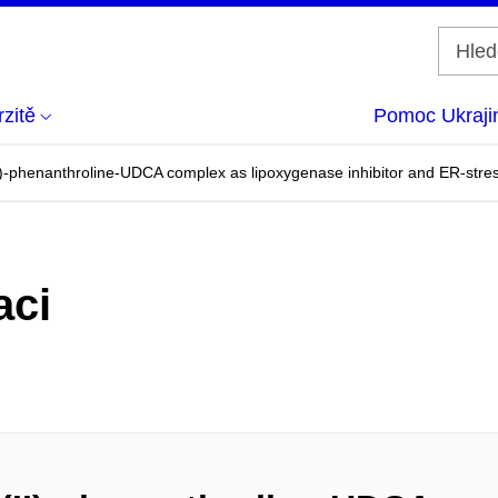
zitě
Pomoc Ukraji
I)-phenanthroline-UDCA complex as lipoxygenase inhibitor and ER-stress
aci