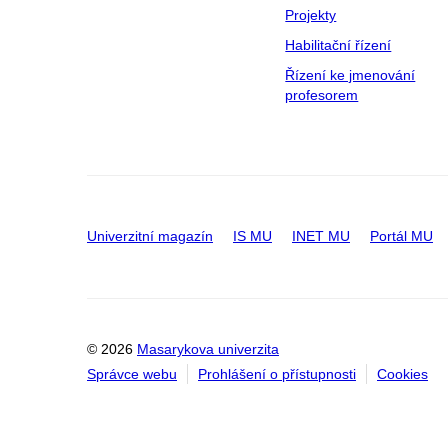
Projekty
Habilitační řízení
Řízení ke jmenování
profesorem
Univerzitní magazín
IS MU
INET MU
Portál MU
© 2026
Masarykova univerzita
Správce webu
Prohlášení o přístupnosti
Cookies