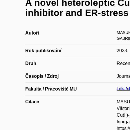
A novel heteroleptic C
inhibitor and ER-stress 
MASURI
Autoři
GABRIE
Rok publikování
2023
Druh
Recen
Časopis / Zdroj
Journa
Lékařsk
Fakulta / Pracoviště MU
Citace
MASUR
Vikto
Cu(II)
Inorga
https: