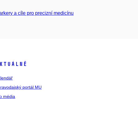
kery a cíle pro precizní medicínu
ktuálně
lendář
ravodajský portál MU
o média