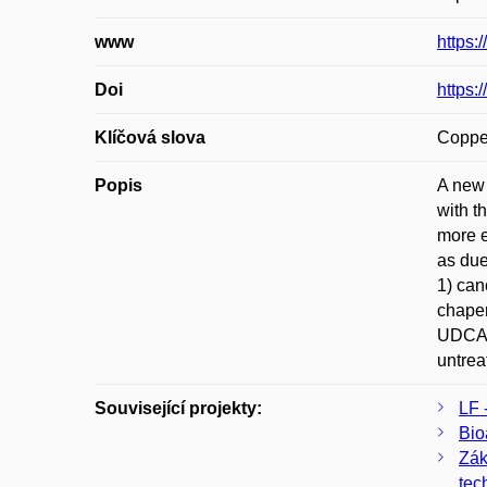
www
https:
Doi
https:
Klíčová slova
Copper
Popis
A new 
with t
more e
as due
1) can
chaper
UDCA. 
untrea
Související projekty:
LF 
Bio
Zák
tec