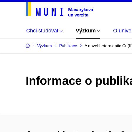
Chci studovat
Výzkum
O univer
Výzkum
Publikace
A novel heteroleptic Cu(I
Informace o publik