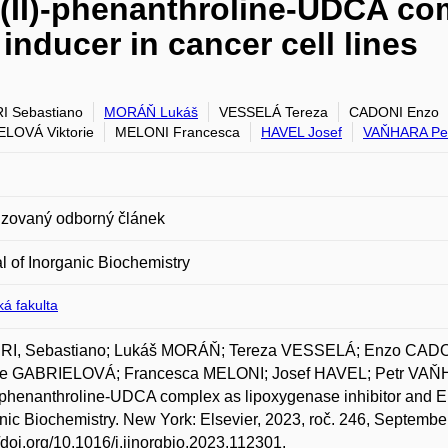
u(II)-phenanthroline-UDCA c
inducer in cancer cell lines
 Sebastiano
MORÁŇ Lukáš
VESSELÁ Tereza
CADONI Enzo
LOVÁ Viktorie
MELONI Francesca
HAVEL Josef
VAŇHARA Pe
zovaný odborný článek
l of Inorganic Biochemistry
á fakulta
I, Sebastiano; Lukáš MORÁŇ; Tereza VESSELÁ; Enzo CADO
rie GABRIELOVÁ; Francesca MELONI; Josef HAVEL; Petr VAŇHA
-phenanthroline-UDCA complex as lipoxygenase inhibitor and ER-s
nic Biochemistry. New York: Elsevier, 2023, roč. 246, Septemb
//doi.org/10.1016/j.jinorgbio.2023.112301.