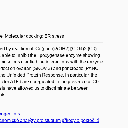
e; Molecular docking; ER stress
d by reaction of [Cu(phen)2(OH2)](ClO4)2 (C0)
s able to inhibit the lipoxygenase enzyme showing
ulations clarified the interactions with the enzyme
effect on ovarian (SKOV-3) and pancreatic (PANC-
the Unfolded Protein Response. In particular, the
actor ATF6 are upregulated in the presence of C0-
sis have allowed us to discriminate between
nts.
rogenitors
chemické analýzy pro studium přírody a pokročilé