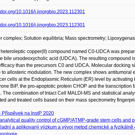
//doi.org/10.1016/j.jinorgbio.2023.112301
//doi.org/10.1016/j.jinorgbio.2023.112301
 complex; Solution equilibria; Mass spectrometry; Lipoxygenas
heteroleptic copper(II) compound named C0-UDCA was prepare
he bile ursodeoxycholic acid (UDCA). The resulting compound i
fficacy than the precursors C0 and UDCA. Molecular docking sim
 to allosteric modulation. The new complex shows antitumoral 
cer cells at the Endoplasmic Reticulum (ER) level by activating 
one BiP, the pro-apoptotic protein CHOP and the transcription f
The combination of Intact Cell MALDI-MS and statistical analy
ted and treated cells based on their mass spectrometry fingerpri
- Příspěvek na InstP 2020
analytical quality control of cGMP/ATMP-grade stem cells and p
ladní a aplikovaný výzkum a vývoj metod chemické a fyzikálně 
hnologie