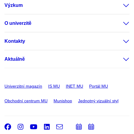
Výzkum
O univerzitě
Kontakty
Aktuálně
Univerzitní magazín
IS MU
INET MU
Portál MU
Obchodní centrum MU
Munishop
Jednotný vizuální styl
Facebook
Instagram
Youtube
LinkedIn
e-
Přidat
Přidat
Email
mail
do
do