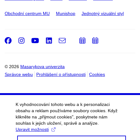
Obchodní centrum MU
Munishop
Jednotný vizuální styl
Facebook
Instagram
Youtube
LinkedIn
e-
Přidat
Přidat
Email
mail
do
do
kalendáře
kalendáře
© 2026
Masarykova univerzita
Správce webu
Prohlášení o přístupnosti
Cookies
K vyhodnocování tohoto webu a k personalizaci
obsahu a reklam používáme soubory cookies. Když
klikněte na „přijmout cookies", poskytnete nám
souhlas k jejich uložení, správě a analýze.
Upravit možnosti