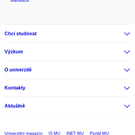
Chci studovat
Výzkum
O univerzitě
Kontakty
Aktuálně
Univerzitní magazín
IS MU
INET MU
Portál MU