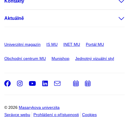
Kontakty
Aktuálně
Univerzitní magazín
IS MU
INET MU
Portál MU
Obchodní centrum MU
Munishop
Jednotný vizuální styl
Facebook
Instagram
Youtube
LinkedIn
e-
Přidat
Přidat
Email
mail
do
do
kalendáře
kalendáře
© 2026
Masarykova univerzita
Správce webu
Prohlášení o přístupnosti
Cookies