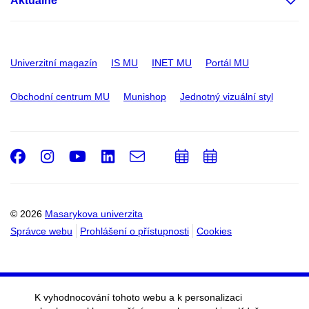
Aktuálně
Univerzitní magazín
IS MU
INET MU
Portál MU
Obchodní centrum MU
Munishop
Jednotný vizuální styl
Facebook
Instagram
Youtube
LinkedIn
e-
Přidat
Přidat
Email
mail
do
do
kalendáře
kalendáře
© 2026
Masarykova univerzita
Správce webu
Prohlášení o přístupnosti
Cookies
K vyhodnocování tohoto webu a k personalizaci