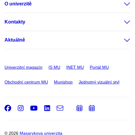
O univerzitě
Kontakty
Aktuálně
Univerzitní magazín
IS MU
INET MU
Portál MU
Obchodní centrum MU
Munishop
Jednotný vizuální styl
Facebook
Instagram
Youtube
LinkedIn
e-
Přidat
Přidat
Email
mail
do
do
kalendáře
kalendáře
© 2026
Masarykova univerzita