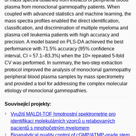
plasma from monoclonal gammopathy patients. When
coupled with advanced statistics and machine learning, the
mass spectra profiles enabled the direct identification,
classification, and discrimination of multiple myeloma and
plasma cell leukemia patients with high accuracy and
precision. A model based on PLS-DA achieved the best
performance with 71.5% accuracy (95% confidence
interval, CI = 57.1–83.3%) when the 10× repeated 5-fold
CV was performed. In summary, the two-step extraction
protocol improved the analysis of monoclonal gammopathy
peripheral blood plasma samples by mass spectrometry
and provided a tool for addressing the complex molecular
etiology of monoclonal gammopathies.
Související projekty:
Využití MALDI-TOF hmotnostní spektrometrie pro
identifikaci molekulárních vzorců u relabovaných
pacientů s mnohočetným myelomem
Bioanalytical quality control of cGMP/ATMP-grade stem