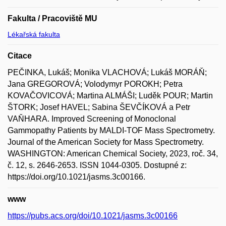
Fakulta / Pracoviště MU
Lékařská fakulta
Citace
PEČINKA, Lukáš; Monika VLACHOVÁ; Lukáš MORÁŇ;
Jana GREGOROVÁ; Volodymyr POROKH; Petra
KOVAČOVICOVÁ; Martina ALMÁŠI; Luděk POUR; Martin
ŠTORK; Josef HAVEL; Sabina ŠEVČÍKOVÁ a Petr
VAŇHARA. Improved Screening of Monoclonal
Gammopathy Patients by MALDI-TOF Mass Spectrometry.
Journal of the American Society for Mass Spectrometry.
WASHINGTON: American Chemical Society, 2023, roč. 34,
č. 12, s. 2646-2653. ISSN 1044-0305. Dostupné z:
https://doi.org/10.1021/jasms.3c00166.
www
https://pubs.acs.org/doi/10.1021/jasms.3c00166