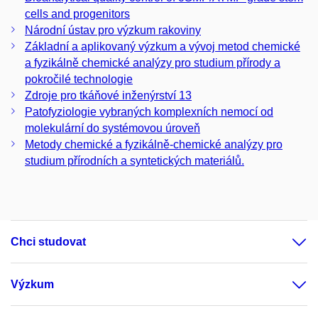
cells and progenitors
Národní ústav pro výzkum rakoviny
Základní a aplikovaný výzkum a vývoj metod chemické
a fyzikálně chemické analýzy pro studium přírody a
pokročilé technologie
Zdroje pro tkáňové inženýrství 13
Patofyziologie vybraných komplexních nemocí od
molekulární do systémovou úroveň
Metody chemické a fyzikálně-chemické analýzy pro
studium přírodních a syntetických materiálů.
Chci studovat
Výzkum