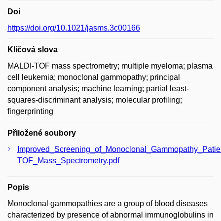
Doi
https://doi.org/10.1021/jasms.3c00166
Klíčová slova
MALDI-TOF mass spectrometry; multiple myeloma; plasma
cell leukemia; monoclonal gammopathy; principal
component analysis; machine learning; partial least-
squares-discriminant analysis; molecular profiling;
fingerprinting
Přiložené soubory
Improved_Screening_of_Monoclonal_Gammopathy_Patie
TOF_Mass_Spectrometry.pdf
Popis
Monoclonal gammopathies are a group of blood diseases
characterized by presence of abnormal immunoglobulins in