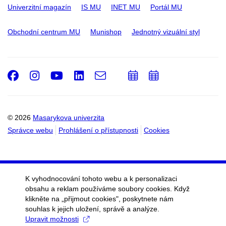
Univerzitní magazín
IS MU
INET MU
Portál MU
Obchodní centrum MU
Munishop
Jednotný vizuální styl
Facebook
Instagram
Youtube
LinkedIn
e-
Přidat
Přidat
Email
mail
do
do
kalendáře
kalendáře
© 2026
Masarykova univerzita
Správce webu
Prohlášení o přístupnosti
Cookies
K vyhodnocování tohoto webu a k personalizaci
obsahu a reklam používáme soubory cookies. Když
klikněte na „přijmout cookies", poskytnete nám
souhlas k jejich uložení, správě a analýze.
Upravit možnosti