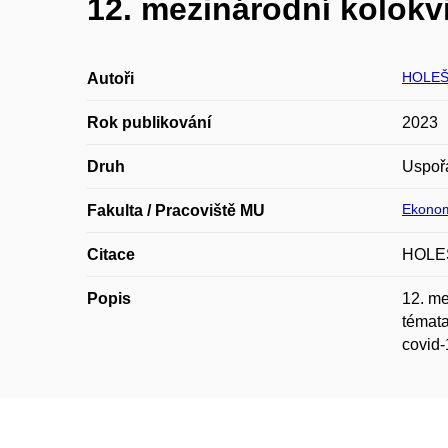
12. mezinárodní kolok
HOLEŠ
Autoři
Rok publikování
2023
Druh
Uspoř
Ekonom
Fakulta / Pracoviště MU
Citace
HOLEŠ
Popis
12. me
témata
covid-