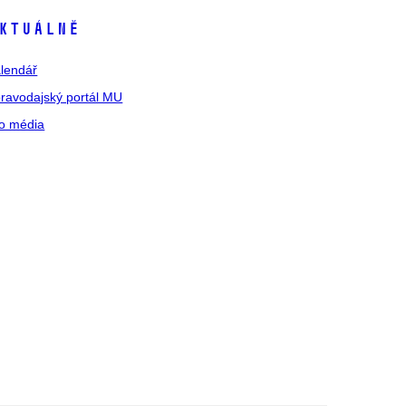
ktuálně
lendář
ravodajský portál MU
o média