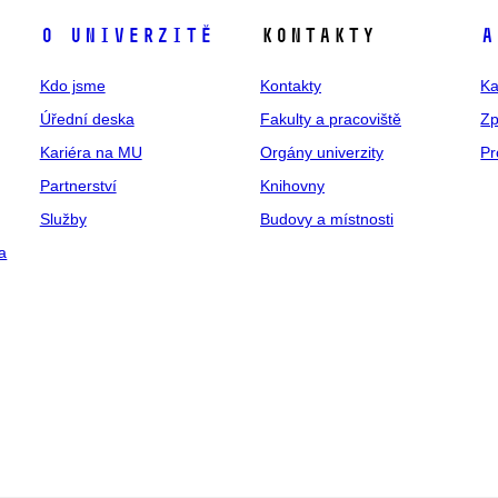
O univerzitě
Kontakty
A
Kdo jsme
Kontakty
Ka
Úřední deska
Fakulty a pracoviště
Zp
Kariéra na MU
Orgány univerzity
Pr
Partnerství
Knihovny
Služby
Budovy a místnosti
a