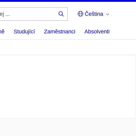
Čeština
Hledej
...
ně
Studující
Zaměstnanci
Absolventi