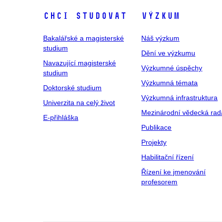
Chci studovat
Výzkum
Bakalářské a magisterské
Náš výzkum
studium
Dění ve výzkumu
Navazující magisterské
Výzkumné úspěchy
studium
Výzkumná témata
Doktorské studium
Výzkumná infrastruktura
Univerzita na celý život
Mezinárodní vědecká rad
E-přihláška
Publikace
Projekty
Habilitační řízení
Řízení ke jmenování
profesorem