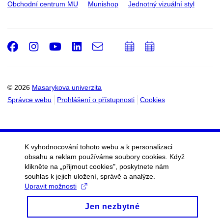
Obchodní centrum MU
Munishop
Jednotný vizuální styl
Facebook
Instagram
Youtube
LinkedIn
e-
Přidat
Přidat
Email
mail
do
do
kalendáře
kalendáře
© 2026
Masarykova univerzita
Správce webu
Prohlášení o přístupnosti
Cookies
K vyhodnocování tohoto webu a k personalizaci
obsahu a reklam používáme soubory cookies. Když
klikněte na „přijmout cookies", poskytnete nám
souhlas k jejich uložení, správě a analýze.
Upravit možnosti
Jen nezbytné